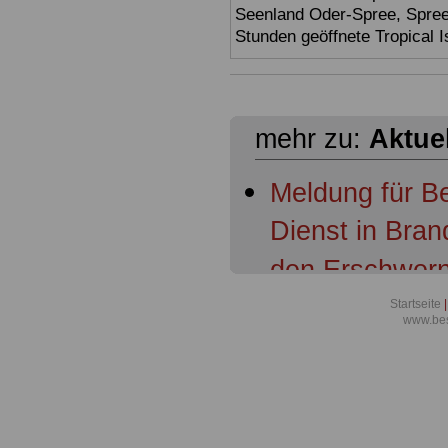
Seenland Oder-Spree, Spre
Stunden geöffnete Tropical I
mehr zu:
Aktue
Meldung für B
Dienst in Bra
den Erschwern
Meldung für B
Startseite
|
www.bes
Dienst in Bran
aufsteigen
Meldung für B