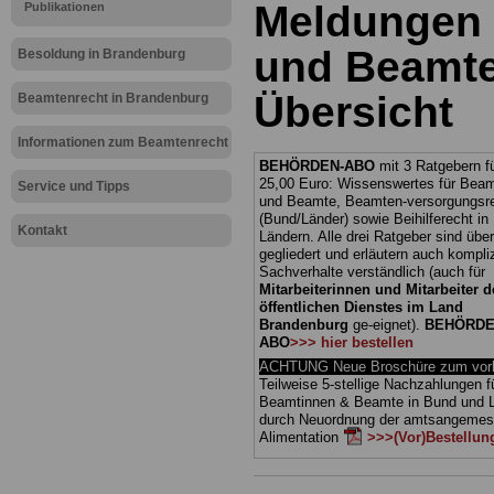
Meldungen 
Publikationen
und Beamte
Besoldung in Brandenburg
Übersicht
Beamtenrecht in Brandenburg
Informationen zum Beamtenrecht
BEHÖRDEN-ABO
mit 3 Ratgebern fü
25,00 Euro: Wissenswertes für Bea
Service und Tipps
und Beamte, Beamten-versorgungsr
(Bund/Länder) sowie Beihilferecht i
Kontakt
Ländern. Alle drei Ratgeber sind über
gegliedert und erläutern auch kompliz
Sachverhalte verständlich (auch für
Mitarbeiterinnen und Mitarbeiter d
öffentlichen Dienstes im Land
Brandenburg
ge-eignet).
BEHÖRDE
ABO
>>> hier bestellen
ACHTUNG Neue Broschüre zum vorb
Teilweise 5-stellige Nachzahlungen f
Beamtinnen & Beamte in Bund und 
durch Neuordnung der amtsangeme
Alimentation
>>>(Vor)Bestellun