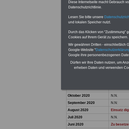
Diese Internetseite macht Gebrauch von
Datenschutzrichtlinie.
Lesen Sie bitte unsere
Datenschutzrich
und lokalen Speicher nutzt.
Durch das Klicken von "Zustimmung" geb
N.N.
Cookies auf Ihrem Gerät zu speichern.
Wir gewähren Dritten - einschließlich Go
Google-Website "
Datenschutzerkläru
Google ihre personenbezogenen Date
Dürfen wir Ihre Daten nutzen, um Anz
erheben Daten und verwenden Cook
Dezember 2020
N.N:
November 2020
N.N.
Oktober 2020
N.N.
September 2020
N.N:
August 2020
Einsatz dig
Juli 2020
N.N.
Juni 2020
Zu besetze