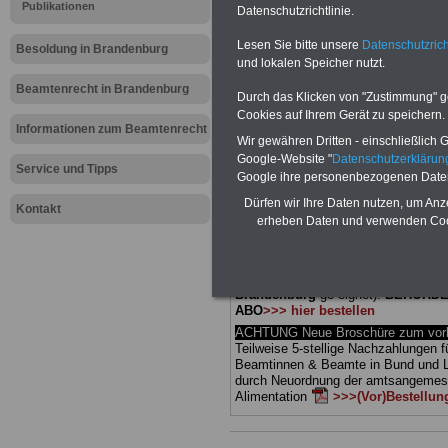
Meldung fü
Publikationen
Datenschutzrichtlinie.
Lesen Sie bitte unsere
Datenschutzrich
öffentliche
Besoldung in Brandenburg
und lokalen Speicher nutzt.
Brandenbur
Beamtenrecht in Brandenburg
Durch das Klicken von "Zustimmung" geb
Cookies auf Ihrem Gerät zu speichern.
Informationen zum Beamtenrecht
Wir gewähren Dritten - einschließlich Go
BEHÖRDEN-ABO
mit 3 Ratgebern fü
Google-Website "
Datenschutzerkläru
25,00 Euro: Wissenswertes für Bea
Service und Tipps
Google ihre personenbezogenen Date
und Beamte, Beamten-versorgungsr
(Bund/Länder) sowie Beihilferecht i
Dürfen wir Ihre Daten nutzen, um Anz
Kontakt
Ländern. Alle drei Ratgeber sind über
erheben Daten und verwenden Cook
gegliedert und erläutern auch kompliz
Sachverhalte verständlich (auch für
Mitarbeiterinnen und Mitarbeiter d
öffentlichen Dienstes im Land
Brandenburg
ge-eignet).
BEHÖRDE
ABO
>>> hier bestellen
ACHTUNG Neue Broschüre zum vorb
Teilweise 5-stellige Nachzahlungen f
Beamtinnen & Beamte in Bund und 
durch Neuordnung der amtsangeme
Alimentation
>>>(Vor)Bestellun