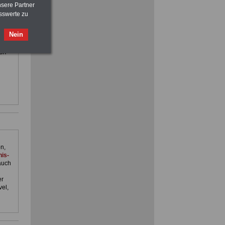
vor Jobaufnahme
schlau machen
nsere Partner
>>>
OnlineBuch
für nur 7,50 Euro
sswerte zu
ilfe,
FRAUEN
im Öffentlichen Dienst:
Nein
ienst.
Hinweise und Ratschläge
. Man
>>>
OnlineBuch
für nur 7,50 Euro
en
n,
is-
auch
er
el,