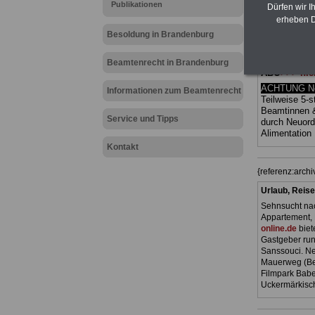
Publikationen
Ländern. Alle
Dürfen wir I
gegliedert un
erheben D
Sachverhalte 
Besoldung in Brandenburg
Mitarbeiteri
öffentlichen
Brandenbur
Beamtenrecht in Brandenburg
ABO
>>> hie
ACHTUNG Neu
Informationen zum Beamtenrecht
Teilweise 5-s
Beamtinnen 
Service und Tipps
durch Neuor
Alimentation
Kontakt
{referenz:arc
Urlaub, Reise
Sehnsucht nac
Appartement, 
online.de
biet
Gastgeber ru
Sanssouci. Ne
Mauerweg (Ber
Filmpark Babe
Uckermärkisch