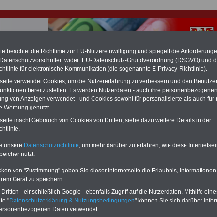
e beachtet die Richtlinie zur EU-Nutzereinwilligung und spiegelt die Anforderung
 Datenschutzvorschriften wider: EU-Datenschutz-Grundverordnung (DSGVO) und d
chtlinie für elektronische Kommunikation (die sogenannte E-Privacy-Richtlinie).
hlung für Beamte & Ruhestandsbeamte (zu geringe Alimentation)
tseite verwendet Cookies, um die Nutzererfahrung zu verbessern und den Benutze
fassungsgericht hat die Berliner Landesbesoldung für verfassungs-widrig
unktionen bereitzustellen. Es werden Nutzerdaten - auch ihre personenbezogenen
n muss bis
März 2027 eine Neuregelung der Besoldung beschließen). Auch be
ung von Anzeigen verwendet - und Cookies sowohl für personalisierte als auch für 
 & Ruhestandsbeamte) gibt es teilweise hohe Nachzahlungen (Medienbericht
te Werbung genutzt.
diese für
alle (!) Beamte
zwischen mind. 3.000 und 13.000 Euro, Der INFO-
hierzu eine Broschüre heraus, die unmittelbar nach dem Beschluss des
tseite macht Gebrauch von Cookies von Dritten, siehe dazu weitere Details in der
s der Bundesregierung vorgelegt wird (wahrscheinlich im Quartal.2026
htlinie.
Vor)Bestellung der Broschüre
.
te unsere
Datenschutzrichtlinie
, um mehr darüber zu erfahren, wie diese Internetse
peicher nutzt.
r Beamte und den öffentlichen Dienst in Brandenburg: Meh
herheit
cken von "Zustimmung" geben Sie dieser Internetseite die Erlaubnis, Informationen
hrem Gerät zu speichern.
-ABO
mit 3 Ratgebern für nur
PDF-SERVICE: 10 Bücher bzw. eBooks
ritten - einschließlich Google - ebenfalls Zugriff auf die Nutzerdaten. Mithilfe eine
Wissenswertes für Beamtinnen
wichtigen Themen für Beamte und dem
te "
Datenschutzerklärung & Nutzungsbedingungen
" können Sie sich darüber infor
 Beamten-versorgungsrecht
Dienst
Zum Komplettpreis von 15 Euro i
personenbezogenen Daten verwendet.
 sowie Beihilferecht in Bund und
können Sie zehn Bücher als eBook