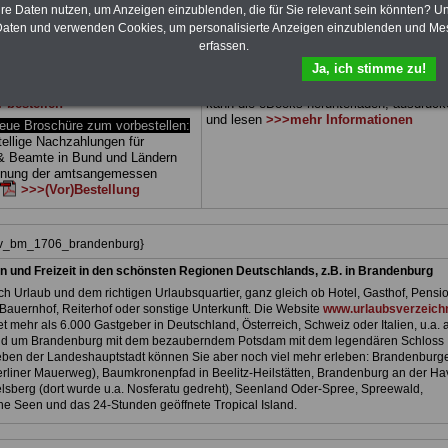
 drei Ratgeber sind übersichtlich
herunterladen, auch für Beschäftigte beim
hre Daten nutzen, um Anzeigen einzublenden, die für Sie relevant sein könnten? U
d erläutern auch komplizierte
Land Brandenburg
geeignet: die Bücher
aten und verwenden Cookies, um personalisierte Anzeigen einzublenden und Me
verständlich (auch für
behandeln Beamtenrecht, Besoldung, Beih
erfassen.
nnen und Mitarbeiter des
Beamtenversorgung, Rund ums Geld,
Ja, ich stimme zu!
 Dienstes im Land
Nebentätigkeitsrecht, Frauen im öffentl. D
g
ge-eignet).
BEHÖRDEN-
und Berufseinstieg im öffentlichen Dienst
r bestellen
kann die eBooks herunterladen, ausdruck
und lesen
>>>mehr Informationen
e Broschüre zum vorbestellen:
tellige Nachzahlungen für
& Beamte in Bund und Ländern
dnung der amtsangemessen
>>>(Vor)Bestellung
hiv_bm_1706_brandenburg}
n und Freizeit in den schönsten Regionen Deutschlands, z.B. in Brandenburg
h Urlaub und dem richtigen Urlaubsquartier, ganz gleich ob Hotel, Gasthof, Pensio
Bauernhof, Reiterhof oder sonstige Unterkunft. Die Website
www.urlaubsverzeichn
et mehr als 6.000 Gastgeber in Deutschland, Österreich, Schweiz oder Italien, u.a. 
nd um Brandenburg mit dem bezauberndem Potsdam mit dem legendären Schloss
ben der Landeshauptstadt können Sie aber noch viel mehr erleben: Brandenburg
liner Mauerweg), Baumkronenpfad in Beelitz-Heilstätten, Brandenburg an der Hav
lsberg (dort wurde u.a. Nosferatu gedreht), Seenland Oder-Spree, Spreewald,
e Seen und das 24-Stunden geöffnete Tropical Island.