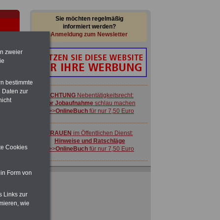
Sie möchten regelmäßig
informiert werden?
Anmeldung zum Newsletter
en zweier
ie
rn bestimmte
 Daten zur
im
ACHTUNG
Nebentätigkeitsrecht:
nicht
en
vor Jobaufnahme
schlau machen
>>>
OnlineBuch
für nur 7,50 Euro
FRAUEN
im Öffentlichen Dienst:
Hinweise und Ratschläge
ite Cookies
>>>
OnlineBuch
für nur 7,50 Euro
r
 in Form von
 zu
s Links zur
 Öff.
mieren, wie
m Jahr
ACHTUNG
Nebentätigkeitsrecht: