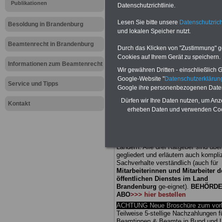
Meldung fü
Publikationen
Datenschutzrichtlinie.
Lesen Sie bitte unsere
Datenschutzrich
öffentliche
Besoldung in Brandenburg
und lokalen Speicher nutzt.
Brandenbur
Beamtenrecht in Brandenburg
Durch das Klicken von "Zustimmung" geb
Cookies auf Ihrem Gerät zu speichern.
67 Jahren i
Informationen zum Beamtenrecht
Wir gewähren Dritten - einschließlich Go
Google-Website "
Datenschutzerkläru
Service und Tipps
Kürzungsp
Google ihre personenbezogenen Date
Dürfen wir Ihre Daten nutzen, um Anz
Kontakt
erheben Daten und verwenden Cook
BEHÖRDEN-ABO
mit 3 Ratgebern fü
25,00 Euro: Wissenswertes für Bea
und Beamte, Beamten-versorgungsr
(Bund/Länder) sowie Beihilferecht i
Ländern. Alle drei Ratgeber sind über
gegliedert und erläutern auch kompliz
Sachverhalte verständlich (auch für
Mitarbeiterinnen und Mitarbeiter d
öffentlichen Dienstes im Land
Brandenburg
ge-eignet).
BEHÖRDE
ABO
>>> hier bestellen
ACHTUNG Neue Broschüre zum vorb
Teilweise 5-stellige Nachzahlungen f
Beamtinnen & Beamte in Bund und 