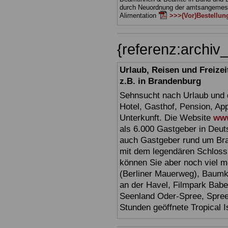
durch Neuordnung der amtsangeme
Alimentation
>>>(Vor)Bestellun
{referenz:archi
Urlaub, Reisen und Freize
z.B. in Brandenburg
Sehnsucht nach Urlaub und d
Hotel, Gasthof, Pension, Ap
Unterkunft. Die Website
www
als 6.000 Gastgeber in Deuts
auch Gastgeber rund um Br
mit dem legendären Schloss
können Sie aber noch viel 
(Berliner Mauerweg), Baumkr
an der Havel, Filmpark Babel
Seenland Oder-Spree, Spre
Stunden geöffnete Tropical I