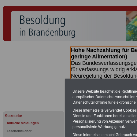
Hohe Nachzahlung für B
geringe Alimentation)
Das Bundesverfassungsgeri
für verfassungs-widrig erkl
Neuregelung der Besoldun
(Beamte & Ruhestandsbeamt
Nachzahlungen (Medienberi
Unsere Website beachtet die Richtlini
Beamte
zwischen mind. 3.
europäischer Datenschutzvorschrifte
SERVICE gibt hierzu eine 
Datenschutzrichtlinie für elektronisch
dem Beschluss des Gesetz
Diese Internetseite verwendet Cookie
wird (wahrscheinlich im Q
Startseite
Dienste und Funktionen bereitzustell
Broschüre
.
Personalisierung von Anzeigen verwende
Aktuelle Meldungen
personalisierte Werbung genutzt.
Taschenbücher
Diese Internetseite macht Gebrauch von