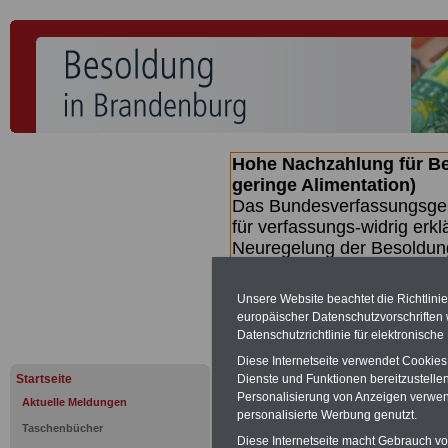
Hohe Nachzahlung für B
geringe Alimentation)
Das Bundesverfassungsgeri
für verfassungs-widrig erkl
Neuregelung der Besoldun
(Beamte & Ruhestandsbeamt
Nachzahlungen (Medienberi
Unsere Website beachtet die Richtlini
Beamte
zwischen mind. 3.
europäischer Datenschutzvorschrifte
SERVICE gibt hierzu eine 
Datenschutzrichtlinie für elektronisch
dem Beschluss des Gesetz
Diese Internetseite verwendet Cookie
wird (wahrscheinlich im Q
Startseite
Dienste und Funktionen bereitzustell
Broschüre
.
Personalisierung von Anzeigen verwende
Aktuelle Meldungen
personalisierte Werbung genutzt.
Taschenbücher
Diese Internetseite macht Gebrauch von