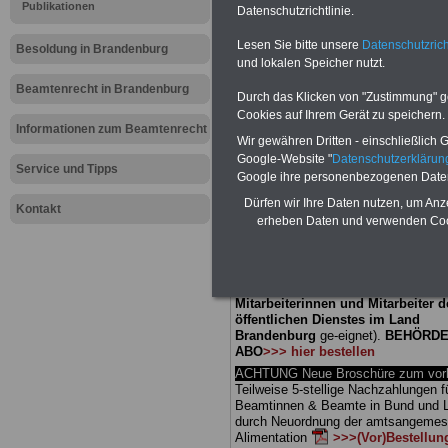
Meldung fü
Publikationen
Datenschutzrichtlinie.
Lesen Sie bitte unsere
Datenschutzrich
öffentliche
Besoldung in Brandenburg
und lokalen Speicher nutzt.
Brandenbur
Beamtenrecht in Brandenburg
Durch das Klicken von "Zustimmung" geb
Cookies auf Ihrem Gerät zu speichern.
gegen Poliz
Informationen zum Beamtenrecht
Wir gewähren Dritten - einschließlich Go
Google-Website "
Datenschutzerkläru
Service und Tipps
Google ihre personenbezogenen Date
BEHÖRDEN-ABO
mit 3 Ratgebern fü
Dürfen wir Ihre Daten nutzen, um Anz
25,00 Euro: Wissenswertes für Bea
Kontakt
erheben Daten und verwenden Cook
und Beamte, Beamten-versorgungsr
(Bund/Länder) sowie Beihilferecht i
Ländern. Alle drei Ratgeber sind über
gegliedert und erläutern auch kompliz
Sachverhalte verständlich (auch für
Mitarbeiterinnen und Mitarbeiter d
öffentlichen Dienstes im Land
Brandenburg
ge-eignet).
BEHÖRDE
ABO
>>> hier bestellen
ACHTUNG Neue Broschüre zum vorb
Teilweise 5-stellige Nachzahlungen f
Beamtinnen & Beamte in Bund und 
durch Neuordnung der amtsangeme
Alimentation
>>>(Vor)Bestellun