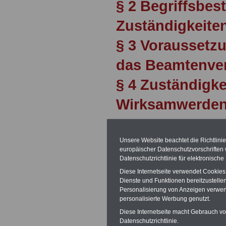
§ 2 Begriffsbe
Zuständigkeiten
§ 3 Voraussetzu
das Beamtenver
§ 4 Zuständigke
Wirksamwerde
§ 5 Ernennungsv
Zusammenhang 
Unsere Website beachtet die Richtlini
europäischer Datenschutzvorschrifte
Datenschutzrichtlinie für elektronisch
Landtag Brand
Diese Internetseite verwendet Cookie
§ 6 Stellenaus
Dienste und Funktionen bereitzustell
Personalisierung von Anzeigen verwende
§ 7 Feststellun
personalisierte Werbung genutzt.
Diese Internetseite macht Gebrauch von
Nichtigkeit de
Datenschutzrichtlinie.