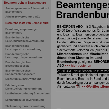
Beamtenges
Beamtenrecht in Brandenburg
Amtsangemessene Alimentation in
Brandenbur
Brandenburg
Arbeitszeitverordnung AZV
Beamtengesetz von Brandenburg
BEHÖRDEN-ABO
mit 3 Ratgebern fü
Besoldungsanpassungen
25,00 Euro: Wissenswertes für Bea
Brandenburg
und Beamte, Beamten-versorgungsr
Brandenburgische
(Bund/Länder) sowie Beihilferecht i
Leistungsprämienverordnung
Ländern. Alle drei Ratgeber sind über
Brandenburgische
gegliedert und erläutern auch kompliz
Leistungsstufenverordnung
Sachverhalte verständlich (auch für
Mitarbeiterinnen und Mitarbeiter d
Brandenburgische
Leistungszulagenverordnung
öffentlichen Dienstes im Land
Brandenburg
ge-eignet).
BEHÖRDE
Brandenburgisches
ABO
>>> hier bestellen
Besoldungsgesetz
Brandenburgisches
ACHTUNG Neue Broschüre zum vorb
Sonderzahlungsgesetz
Teilweise 5-stellige Nachzahlungen f
Beamtinnen & Beamte in Bund und 
Dienstjubiläumszuwendung
durch Neuordnung der amtsangeme
Erholungs- und
Alimentation
>>>(Vor)Bestellun
Dienstbefreiungsverordnung
Laufbahnverordnung Brandenburg
Lehrkräftezulagenverordnung
Stellenobergrenzenverordnung