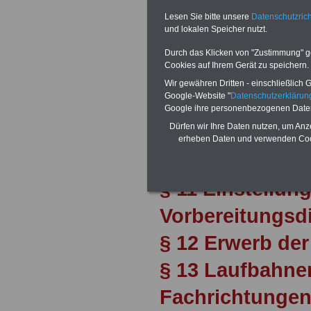
§ 8 Rücknahme
Lesen Sie bitte unsere
Datenschutzrich
und lokalen Speicher nutzt.
Abschnitt 2
Durch das Klicken von "Zustimmung" geb
Cookies auf Ihrem Gerät zu speichern.
Laufbahnen
Wir gewähren Dritten - einschließlich Go
Google-Website "
Datenschutzerkläru
§ 9 Laufbahn, 
Google ihre personenbezogenen Date
Dürfen wir Ihre Daten nutzen, um Anz
Laufbahnordnu
erheben Daten und verwenden Cook
§ 10 Vorbildun
§ 11 Einstellung
Vorbereitungsd
§ 12 Erwerb de
§ 13 Laufbahne
Fachrichtunge