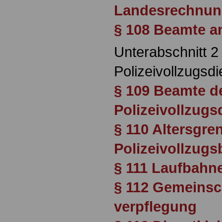
Landesrechnun
§ 108 Beamte a
Unterabschnitt 2
Polizeivollzugsdi
§ 109 Beamte d
Polizeivollzugs
§ 110 Altersgre
Polizeivollzug
§ 111 Laufbahn
§ 112 Gemeinsc
verpflegung