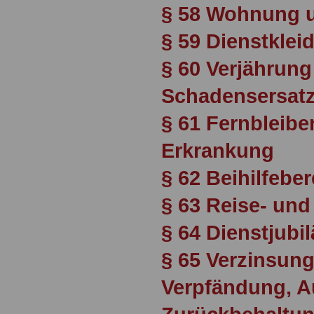
§ 58 Wohnung u
§ 59 Dienstklei
§ 60 Verjährung
Schadensersat
§ 61 Fernbleibe
Erkrankung
§ 62 Beihilfebe
§ 63 Reise- un
§ 64 Dienstjubi
§ 65 Verzinsung
Verpfändung, A