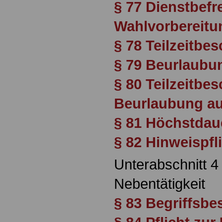
§ 77 Dienstbefr
Wahlvorbereitu
§ 78 Teilzeitbe
§ 79 Beurlaubu
§ 80 Teilzeitbe
Beurlaubung au
§ 81 Höchstdau
§ 82 Hinweispfl
Unterabschnitt 4
Nebentätigkeit
§ 83 Begriffsb