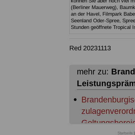
können Sie aber noch viel 
(Berliner Mauerweg), Baumkr
an der Havel, Filmpark Babel
Seenland Oder-Spree, Spre
Stunden geöffnete Tropical I
Red 20231113
mehr zu:
Brand
Leistungsprä
Brandenburgis
zulagenverord
Geltungsberei
Startseite
|