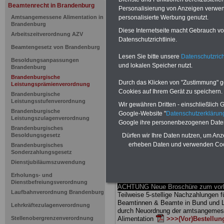
Brandenbur
Beamtenrecht in Brandenburg
Personalisierung von Anzeigen verwende
personalisierte Werbung genutzt.
Amtsangemessene Alimentation in
Leistungsp
Brandenburg
Diese Internetseite macht Gebrauch von
Arbeitszeitverordnung AZV
Datenschutzrichtlinie.
zulagenver
Beamtengesetz von Brandenburg
Lesen Sie bitte unsere
Datenschutzrich
Besoldungsanpassungen
(BbgLPZV) -
und lokalen Speicher nutzt.
Brandenburg
Brandenburgische
Durch das Klicken von "Zustimmung" geb
Leistungsprämienverordnung
Cookies auf Ihrem Gerät zu speichern.
Brandenburgische
BEHÖRDEN-ABO
mit 3 Ratgebern fü
Leistungsstufenverordnung
25,00 Euro: Wissenswertes für Bea
Wir gewähren Dritten - einschließlich Go
Brandenburgische
und Beamte, Beamten-versorgungsr
Google-Website "
Datenschutzerkläru
Leistungszulagenverordnung
(Bund/Länder) sowie Beihilferecht i
Google ihre personenbezogenen Date
Ländern. Alle drei Ratgeber sind über
Brandenburgisches
Dürfen wir Ihre Daten nutzen, um Anz
Besoldungsgesetz
gegliedert und erläutern auch kompliz
Sachverhalte verständlich (auch für
erheben Daten und verwenden Cook
Brandenburgisches
Mitarbeiterinnen und Mitarbeiter d
Sonderzahlungsgesetz
öffentlichen Dienstes im Land
Dienstjubiläumszuwendung
Brandenburg
ge-eignet).
BEHÖRDE
Erholungs- und
ABO
>>> hier bestellen
Dienstbefreiungsverordnung
ACHTUNG Neue Broschüre zum vorb
Laufbahnverordnung Brandenburg
Teilweise 5-stellige Nachzahlungen f
Beamtinnen & Beamte in Bund und 
Lehrkräftezulagenverordnung
durch Neuordnung der amtsangeme
Stellenobergrenzenverordnung
Alimentation
>>>(Vor)Bestellun