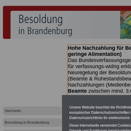
Hohe Nachzahlung für B
geringe Alimentation)
Das Bundesverfassungsgeri
für verfassungs-widrig erkl
Neuregelung der Besoldun
(Beamte & Ruhestandsbeamt
Nachzahlungen (Medienberi
Beamte
zwischen mind. 3.
SERVICE gibt hierzu eine 
dem Beschluss des Gesetz
Unsere Website beachtet die Richtlini
wird (wahrscheinlich im Q
Startseite
europäischer Datenschutzvorschrifte
Broschüre
.
Datenschutzrichtlinie für elektronisch
Besoldung in Brandenburg
Diese Internetseite verwendet Cookie
Dienste und Funktionen bereitzustell