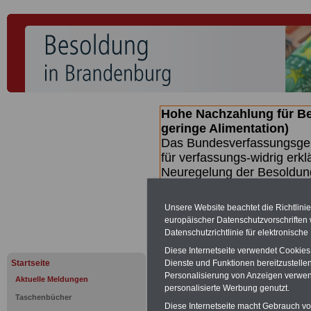
Hohe Nachzahlung für B
geringe Alimentation)
Das Bundesverfassungsgeri
für verfassungs-widrig erkl
Neuregelung der Besoldun
(Beamte & Ruhestandsbeamt
Nachzahlungen (Medienberi
Unsere Website beachtet die Richtlini
Beamte
zwischen mind. 3.
europäischer Datenschutzvorschrifte
SERVICE gibt hierzu eine 
Datenschutzrichtlinie für elektronisch
dem Beschluss des Gesetz
Diese Internetseite verwendet Cookie
wird (wahrscheinlich im Q
Startseite
Dienste und Funktionen bereitzustell
Broschüre
.
Personalisierung von Anzeigen verwende
Aktuelle Meldungen
personalisierte Werbung genutzt.
Taschenbücher
Diese Internetseite macht Gebrauch von