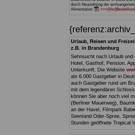
durch Neuordnung der amtsangeme
Alimentation
>>>(Vor)Bestellun
{referenz:archi
Urlaub, Reisen und Freize
z.B. in Brandenburg
Sehnsucht nach Urlaub und d
Hotel, Gasthof, Pension, Ap
Unterkunft. Die Website
www
als 6.000 Gastgeber in Deuts
auch Gastgeber rund um Br
mit dem legendären Schloss
können Sie aber noch viel 
(Berliner Mauerweg), Baumkr
an der Havel, Filmpark Babel
Seenland Oder-Spree, Spre
Stunden geöffnete Tropical I