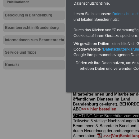
Meldung fü
Publikationen
Datenschutzrichtlinie.
Lesen Sie bitte unsere
Datenschutzrich
öffentliche
Besoldung in Brandenburg
und lokalen Speicher nutzt.
Brandenbur
Beamtenrecht in Brandenburg
Durch das Klicken von "Zustimmung" geb
Cookies auf Ihrem Gerät zu speichern.
Stellen für 
Informationen zum Beamtenrecht
Wir gewähren Dritten - einschließlich Go
Google-Website "
Datenschutzerkläru
Service und Tipps
Google ihre personenbezogenen Date
BEHÖRDEN-ABO
mit 3 Ratgebern fü
Dürfen wir Ihre Daten nutzen, um Anz
25,00 Euro: Wissenswertes für Bea
Kontakt
erheben Daten und verwenden Cook
und Beamte, Beamten-versorgungsr
(Bund/Länder) sowie Beihilferecht i
Ländern. Alle drei Ratgeber sind über
gegliedert und erläutern auch kompliz
Sachverhalte verständlich (auch für
Mitarbeiterinnen und Mitarbeiter d
öffentlichen Dienstes im Land
Brandenburg
ge-eignet).
BEHÖRDE
ABO
>>> hier bestellen
ACHTUNG Neue Broschüre zum vorb
Teilweise 5-stellige Nachzahlungen f
Beamtinnen & Beamte in Bund und 
durch Neuordnung der amtsangeme
Alimentation
>>>(Vor)Bestellun