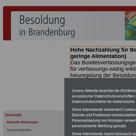
Hohe Nachzahlung für B
geringe Alimentation)
Das Bundesverfassungsgeri
für verfassungs-widrig erkl
Neuregelung der Besoldun
(Beamte & Ruhestandsbeamt
Nachzahlungen (Medienberi
Unsere Website beachtet die Richtlini
Beamte
zwischen mind. 3.
europäischer Datenschutzvorschrifte
SERVICE gibt hierzu eine 
Datenschutzrichtlinie für elektronisch
dem Beschluss des Gesetz
Diese Internetseite verwendet Cookie
wird (wahrscheinlich im Q
Startseite
Dienste und Funktionen bereitzustell
Broschüre
.
Personalisierung von Anzeigen verwende
Aktuelle Meldungen
personalisierte Werbung genutzt.
Taschenbücher
Diese Internetseite macht Gebrauch von