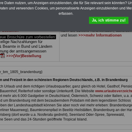
 drei Ratgeber sind übersichtlich
herunterladen, auch für Beschäftigte beim
hre Daten nutzen, um Anzeigen einzublenden, die für Sie relevant sein könnten? U
d erläutern auch komplizierte
Land Brandenburg
geeignet: die Bücher
aten und verwenden Cookies, um personalisierte Anzeigen einzublenden und Me
verständlich (auch für
behandeln Beamtenrecht, Besoldung, Beih
erfassen.
nnen und Mitarbeiter des
Beamtenversorgung, Rund ums Geld,
Ja, ich stimme zu!
 Dienstes im Land
Nebentätigkeitsrecht, Frauen im öffentl. D
g
ge-eignet).
BEHÖRDEN-
und Berufseinstieg im öffentlichen Dienst
r bestellen
kann die eBooks herunterladen, ausdruck
und lesen
>>>mehr Informationen
e Broschüre zum vorbestellen:
tellige Nachzahlungen für
& Beamte in Bund und Ländern
dnung der amtsangemessen
>>>(Vor)Bestellung
hiv_bm_1805_brandenburg}
n und Freizeit in den schönsten Regionen Deutschlands, z.B. in Brandenburg
h Urlaub und dem richtigen Urlaubsquartier, ganz gleich ob Hotel, Gasthof, Pensio
Bauernhof, Reiterhof oder sonstige Unterkunft. Die Website
www.urlaubsverzeichn
et mehr als 6.000 Gastgeber in Deutschland, Österreich, Schweiz oder Italien, u.a. 
nd um Brandenburg mit dem bezauberndem Potsdam mit dem legendären Schloss
ben der Landeshauptstadt können Sie aber noch viel mehr erleben: Brandenburg
liner Mauerweg), Baumkronenpfad in Beelitz-Heilstätten, Brandenburg an der Hav
lsberg (dort wurde u.a. Nosferatu gedreht), Seenland Oder-Spree, Spreewald,
e Seen und das 24-Stunden geöffnete Tropical Island.