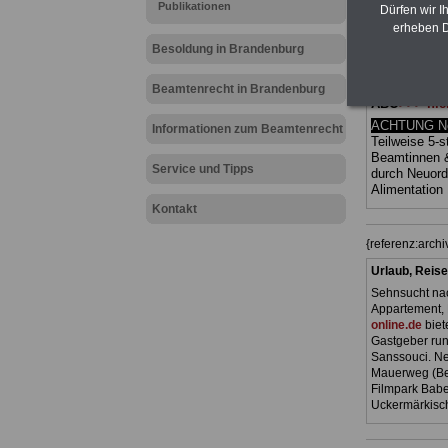
Publikationen
Ländern. Alle
Dürfen wir I
gegliedert un
erheben D
Sachverhalte 
Besoldung in Brandenburg
Mitarbeiteri
öffentlichen
Brandenbur
Beamtenrecht in Brandenburg
ABO
>>> hie
ACHTUNG Neu
Informationen zum Beamtenrecht
Teilweise 5-s
Beamtinnen 
Service und Tipps
durch Neuor
Alimentation
Kontakt
{referenz:arc
Urlaub, Reise
Sehnsucht nac
Appartement, 
online.de
biet
Gastgeber ru
Sanssouci. Ne
Mauerweg (Ber
Filmpark Babe
Uckermärkisch