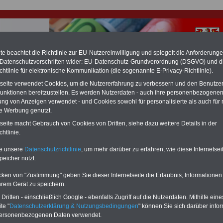
e beachtet die Richtlinie zur EU-Nutzereinwilligung und spiegelt die Anforderung
 Datenschutzvorschriften wider: EU-Datenschutz-Grundverordnung (DSGVO) und d
chtlinie für elektronische Kommunikation (die sogenannte E-Privacy-Richtlinie).
hlung für Beamte & Ruhestandsbeamte (zu geringe Alimentation)
tseite verwendet Cookies, um die Nutzererfahrung zu verbessern und den Benutze
fassungsgericht hat die Berliner Landesbesoldung für verfassungs-widrig
unktionen bereitzustellen. Es werden Nutzerdaten - auch ihre personenbezogenen
n muss bis
März 2027 eine Neuregelung der Besoldung beschließen). Auch be
ung von Anzeigen verwendet - und Cookies sowohl für personalisierte als auch für 
 & Ruhestandsbeamte) gibt es teilweise hohe Nachzahlungen (Medienbericht
te Werbung genutzt.
diese für
alle (!) Beamte
zwischen mind. 3.000 und 13.000 Euro, Der INFO-
hierzu eine Broschüre heraus, die unmittelbar nach dem Beschluss des
tseite macht Gebrauch von Cookies von Dritten, siehe dazu weitere Details in der
s der Bundesregierung vorgelegt wird (wahrscheinlich im Quartal.2026
htlinie.
Vor)Bestellung der Broschüre
.
te unsere
Datenschutzrichtlinie
, um mehr darüber zu erfahren, wie diese Internetse
peicher nutzt.
r Beamte und den öffentlichen Dienst in Brandenburg:
e für Angehörige verunglückter Rettungskräfte
cken von "Zustimmung" geben Sie dieser Internetseite die Erlaubnis, Informationen
hrem Gerät zu speichern.
-ABO
mit 3 Ratgebern für nur
PDF-SERVICE: 10 Bücher bzw. eBooks
ritten - einschließlich Google - ebenfalls Zugriff auf die Nutzerdaten. Mithilfe eine
Wissenswertes für Beamtinnen
wichtigen Themen für Beamte und dem
te "
Datenschutzerklärung & Nutzungsbedingungen
" können Sie sich darüber infor
 Beamten-versorgungsrecht
Dienst
Zum Komplettpreis von 15 Euro i
personenbezogenen Daten verwendet.
 sowie Beihilferecht in Bund und
können Sie zehn Bücher als eBook