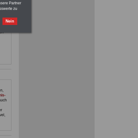
nsere Partner
sswerte zu
ilfe,
ACHTUNG
Nebentätigkeitsrecht:
Nein
ienst.
vor Jobaufnahme
schlau machen
. Man
>>>
OnlineBuch
für nur 7,50 Euro
en
n,
is-
auch
er
el,