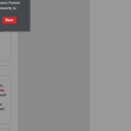
nsere Partner
sswerte zu
ilfe,
FRAUEN
im Öffentlichen Dienst:
Nein
ienst.
Hinweise und Ratschläge
. Man
>>>
OnlineBuch
für nur 7,50 Euro
en
n,
is-
auch
er
el,