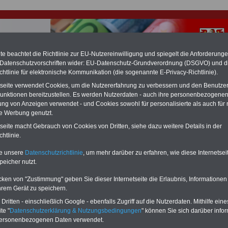
e beachtet die Richtlinie zur EU-Nutzereinwilligung und spiegelt die Anforderung
 Datenschutzvorschriften wider: EU-Datenschutz-Grundverordnung (DSGVO) und d
chtlinie für elektronische Kommunikation (die sogenannte E-Privacy-Richtlinie).
hlung für Beamte & Ruhestandsbeamte (zu geringe Alimentation)
tseite verwendet Cookies, um die Nutzererfahrung zu verbessern und den Benutze
fassungsgericht hat die Berliner Landesbesoldung für verfassungs-widrig
unktionen bereitzustellen. Es werden Nutzerdaten - auch ihre personenbezogenen
n muss bis
März 2027 eine Neuregelung der Besoldung beschließen). Auch be
ung von Anzeigen verwendet - und Cookies sowohl für personalisierte als auch für 
 & Ruhestandsbeamte) gibt es teilweise hohe Nachzahlungen (Medienbericht
te Werbung genutzt.
diese für
alle (!) Beamte
zwischen mind. 3.000 und 13.000 Euro, Der INFO-
hierzu eine Broschüre heraus, die unmittelbar nach dem Beschluss des
tseite macht Gebrauch von Cookies von Dritten, siehe dazu weitere Details in der
s der Bundesregierung vorgelegt wird (wahrscheinlich im Quartal.2026
htlinie.
Vor)Bestellung der Broschüre
.
te unsere
Datenschutzrichtlinie
, um mehr darüber zu erfahren, wie diese Internetse
peicher nutzt.
r Beamte und den öffentlichen Dienst in Brandenburg:
zu höheren Bezügen bei der Besoldung
cken von "Zustimmung" geben Sie dieser Internetseite die Erlaubnis, Informationen
hrem Gerät zu speichern.
-ABO
mit 3 Ratgebern für nur
PDF-SERVICE: 10 Bücher bzw. eBooks
ritten - einschließlich Google - ebenfalls Zugriff auf die Nutzerdaten. Mithilfe eine
Wissenswertes für Beamtinnen
wichtigen Themen für Beamte und dem
te "
Datenschutzerklärung & Nutzungsbedingungen
" können Sie sich darüber infor
 Beamten-versorgungsrecht
Dienst
Zum Komplettpreis von 15 Euro i
personenbezogenen Daten verwendet.
 sowie Beihilferecht in Bund und
können Sie zehn Bücher als eBook