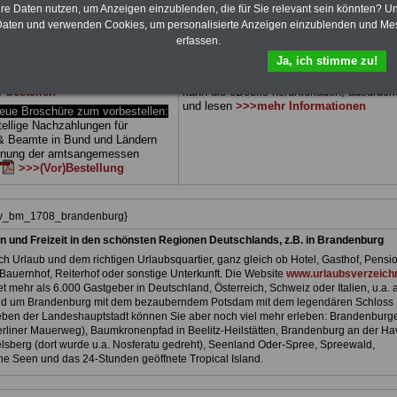
 drei Ratgeber sind übersichtlich
herunterladen, auch für Beschäftigte beim
hre Daten nutzen, um Anzeigen einzublenden, die für Sie relevant sein könnten? U
d erläutern auch komplizierte
Land Brandenburg
geeignet: die Bücher
aten und verwenden Cookies, um personalisierte Anzeigen einzublenden und Me
verständlich (auch für
behandeln Beamtenrecht, Besoldung, Beih
erfassen.
nnen und Mitarbeiter des
Beamtenversorgung, Rund ums Geld,
Ja, ich stimme zu!
 Dienstes im Land
Nebentätigkeitsrecht, Frauen im öffentl. D
g
ge-eignet).
BEHÖRDEN-
und Berufseinstieg im öffentlichen Dienst
r bestellen
kann die eBooks herunterladen, ausdruck
und lesen
>>>mehr Informationen
e Broschüre zum vorbestellen:
tellige Nachzahlungen für
& Beamte in Bund und Ländern
dnung der amtsangemessen
>>>(Vor)Bestellung
hiv_bm_1708_brandenburg}
n und Freizeit in den schönsten Regionen Deutschlands, z.B. in Brandenburg
h Urlaub und dem richtigen Urlaubsquartier, ganz gleich ob Hotel, Gasthof, Pensio
Bauernhof, Reiterhof oder sonstige Unterkunft. Die Website
www.urlaubsverzeichn
et mehr als 6.000 Gastgeber in Deutschland, Österreich, Schweiz oder Italien, u.a. 
nd um Brandenburg mit dem bezauberndem Potsdam mit dem legendären Schloss
ben der Landeshauptstadt können Sie aber noch viel mehr erleben: Brandenburg
liner Mauerweg), Baumkronenpfad in Beelitz-Heilstätten, Brandenburg an der Hav
lsberg (dort wurde u.a. Nosferatu gedreht), Seenland Oder-Spree, Spreewald,
e Seen und das 24-Stunden geöffnete Tropical Island.