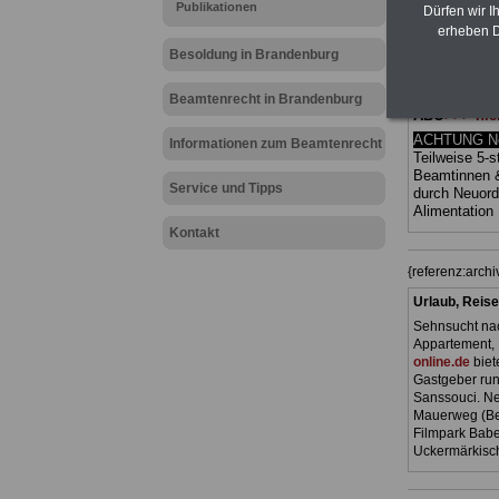
Publikationen
Ländern. Alle
Dürfen wir I
gegliedert un
erheben D
Sachverhalte 
Besoldung in Brandenburg
Mitarbeiteri
öffentlichen
Brandenbur
Beamtenrecht in Brandenburg
ABO
>>> hie
ACHTUNG Neu
Informationen zum Beamtenrecht
Teilweise 5-s
Beamtinnen 
Service und Tipps
durch Neuor
Alimentation
Kontakt
{referenz:arc
Urlaub, Reise
Sehnsucht nac
Appartement, 
online.de
biet
Gastgeber ru
Sanssouci. Ne
Mauerweg (Ber
Filmpark Babe
Uckermärkisch