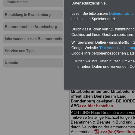
Meldung fü
Publikationen
Datenschutzrichtlinie.
Lesen Sie bitte unsere
Datenschutzrich
öffentliche
Besoldung in Brandenburg
und lokalen Speicher nutzt.
Brandenbur
Beamtenrecht in Brandenburg
Durch das Klicken von "Zustimmung" geb
Cookies auf Ihrem Gerät zu speichern.
Bildungsge
Informationen zum Beamtenrecht
Wir gewähren Dritten - einschließlich Go
Google-Website "
Datenschutzerkläru
Service und Tipps
Google ihre personenbezogenen Date
BEHÖRDEN-ABO
mit 3 Ratgebern fü
Dürfen wir Ihre Daten nutzen, um Anz
25,00 Euro: Wissenswertes für Bea
Kontakt
erheben Daten und verwenden Cook
und Beamte, Beamten-versorgungsr
(Bund/Länder) sowie Beihilferecht i
Ländern. Alle drei Ratgeber sind über
gegliedert und erläutern auch kompliz
Sachverhalte verständlich (auch für
Mitarbeiterinnen und Mitarbeiter d
öffentlichen Dienstes im Land
Brandenburg
ge-eignet).
BEHÖRDE
ABO
>>> hier bestellen
ACHTUNG Neue Broschüre zum vorb
Teilweise 5-stellige Nachzahlungen f
Beamtinnen & Beamte in Bund und 
durch Neuordnung der amtsangeme
Alimentation
>>>(Vor)Bestellun