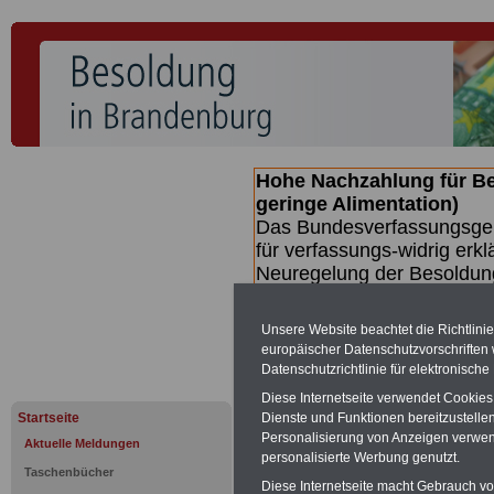
Hohe Nachzahlung für B
geringe Alimentation)
Das Bundesverfassungsgeri
für verfassungs-widrig erkl
Neuregelung der Besoldun
(Beamte & Ruhestandsbeamt
Nachzahlungen (Medienberi
Unsere Website beachtet die Richtlini
Beamte
zwischen mind. 3.
europäischer Datenschutzvorschrifte
SERVICE gibt hierzu eine 
Datenschutzrichtlinie für elektronisch
dem Beschluss des Gesetz
Diese Internetseite verwendet Cookie
wird (wahrscheinlich im Q
Startseite
Dienste und Funktionen bereitzustell
Broschüre
.
Personalisierung von Anzeigen verwende
Aktuelle Meldungen
personalisierte Werbung genutzt.
Taschenbücher
Diese Internetseite macht Gebrauch von