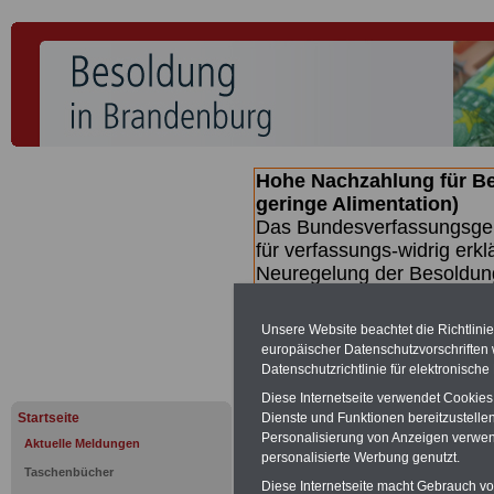
Hohe Nachzahlung für B
geringe Alimentation)
Das Bundesverfassungsgeri
für verfassungs-widrig erkl
Neuregelung der Besoldun
(Beamte & Ruhestandsbeamt
Nachzahlungen (Medienberi
Unsere Website beachtet die Richtlini
Beamte
zwischen mind. 3.
europäischer Datenschutzvorschrifte
SERVICE gibt hierzu eine 
Datenschutzrichtlinie für elektronisch
dem Beschluss des Gesetz
Diese Internetseite verwendet Cookie
wird (wahrscheinlich im Q
Startseite
Dienste und Funktionen bereitzustell
Broschüre
.
Personalisierung von Anzeigen verwende
Aktuelle Meldungen
personalisierte Werbung genutzt.
Taschenbücher
Diese Internetseite macht Gebrauch von