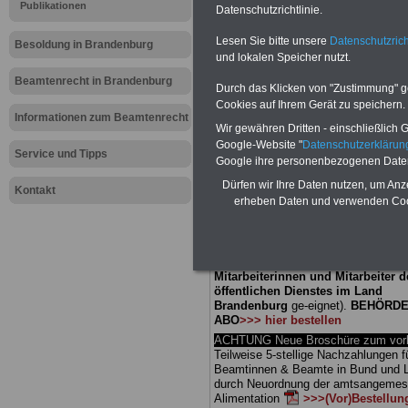
Meldung fü
Publikationen
Datenschutzrichtlinie.
Lesen Sie bitte unsere
Datenschutzrich
öffentliche
Besoldung in Brandenburg
und lokalen Speicher nutzt.
Brandenbur
Beamtenrecht in Brandenburg
Durch das Klicken von "Zustimmung" geb
Cookies auf Ihrem Gerät zu speichern.
Cams
Informationen zum Beamtenrecht
Wir gewähren Dritten - einschließlich Go
Google-Website "
Datenschutzerkläru
Service und Tipps
Google ihre personenbezogenen Date
BEHÖRDEN-ABO
mit 3 Ratgebern fü
Dürfen wir Ihre Daten nutzen, um Anz
25,00 Euro: Wissenswertes für Bea
Kontakt
erheben Daten und verwenden Cook
und Beamte, Beamten-versorgungsr
(Bund/Länder) sowie Beihilferecht i
Ländern. Alle drei Ratgeber sind über
gegliedert und erläutern auch kompliz
Sachverhalte verständlich (auch für
Mitarbeiterinnen und Mitarbeiter d
öffentlichen Dienstes im Land
Brandenburg
ge-eignet).
BEHÖRDE
ABO
>>> hier bestellen
ACHTUNG Neue Broschüre zum vorb
Teilweise 5-stellige Nachzahlungen f
Beamtinnen & Beamte in Bund und 
durch Neuordnung der amtsangeme
Alimentation
>>>(Vor)Bestellun