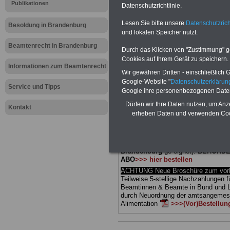
Meldung fü
Publikationen
Datenschutzrichtlinie.
Lesen Sie bitte unsere
Datenschutzrich
öffentliche
Besoldung in Brandenburg
und lokalen Speicher nutzt.
Brandenbur
Beamtenrecht in Brandenburg
Durch das Klicken von "Zustimmung" geb
Cookies auf Ihrem Gerät zu speichern.
Informationen zum Beamtenrecht
Wir gewähren Dritten - einschließlich Go
BEHÖRDEN-ABO
mit 3 Ratgebern fü
Google-Website "
Datenschutzerkläru
25,00 Euro: Wissenswertes für Bea
Service und Tipps
Google ihre personenbezogenen Date
und Beamte, Beamten-versorgungsr
(Bund/Länder) sowie Beihilferecht i
Dürfen wir Ihre Daten nutzen, um Anz
Kontakt
Ländern. Alle drei Ratgeber sind über
erheben Daten und verwenden Cook
gegliedert und erläutern auch kompliz
Sachverhalte verständlich (auch für
Mitarbeiterinnen und Mitarbeiter d
öffentlichen Dienstes im Land
Brandenburg
ge-eignet).
BEHÖRDE
ABO
>>> hier bestellen
ACHTUNG Neue Broschüre zum vorb
Teilweise 5-stellige Nachzahlungen f
Beamtinnen & Beamte in Bund und 
durch Neuordnung der amtsangeme
Alimentation
>>>(Vor)Bestellun