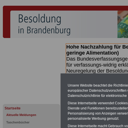
Hohe Nachzahlung für B
geringe Alimentation)
Das Bundesverfassungsgeri
für verfassungs-widrig erkl
Neuregelung der Besoldun
(Beamte & Ruhestandsbeamt
Nachzahlungen (Medienberi
Unsere Website beachtet die Richtlini
Beamte
zwischen mind. 3.
europäischer Datenschutzvorschrifte
SERVICE gibt hierzu eine 
Datenschutzrichtlinie für elektronisch
dem Beschluss des Gesetz
Diese Internetseite verwendet Cookie
wird (wahrscheinlich im Q
Startseite
Dienste und Funktionen bereitzustell
Broschüre
.
Personalisierung von Anzeigen verwende
Aktuelle Meldungen
personalisierte Werbung genutzt.
Taschenbücher
Diese Internetseite macht Gebrauch von