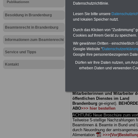
Meldung fü
Publikationen
Datenschutzrichtlinie.
Lesen Sie bitte unsere
Datenschutzrich
öffentliche
Besoldung in Brandenburg
und lokalen Speicher nutzt.
Brandenbur
Beamtenrecht in Brandenburg
Durch das Klicken von "Zustimmung" geb
Cookies auf Ihrem Gerät zu speichern.
Aufwandse
Informationen zum Beamtenrecht
Wir gewähren Dritten - einschließlich Go
Google-Website "
Datenschutzerkläru
Service und Tipps
Google ihre personenbezogenen Date
BEHÖRDEN-ABO
mit 3 Ratgebern fü
Dürfen wir Ihre Daten nutzen, um Anz
25,00 Euro: Wissenswertes für Bea
Kontakt
erheben Daten und verwenden Cook
und Beamte, Beamten-versorgungsr
(Bund/Länder) sowie Beihilferecht i
Ländern. Alle drei Ratgeber sind über
gegliedert und erläutern auch kompliz
Sachverhalte verständlich (auch für
Mitarbeiterinnen und Mitarbeiter d
öffentlichen Dienstes im Land
Brandenburg
ge-eignet).
BEHÖRDE
ABO
>>> hier bestellen
ACHTUNG Neue Broschüre zum vorb
Teilweise 5-stellige Nachzahlungen f
Beamtinnen & Beamte in Bund und 
durch Neuordnung der amtsangeme
Alimentation
>>>(Vor)Bestellun