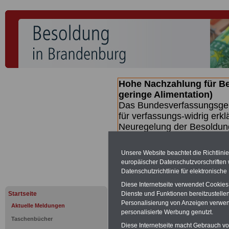
Hohe Nachzahlung für B
geringe Alimentation)
Das Bundesverfassungsgeri
für verfassungs-widrig erkl
Neuregelung der Besoldun
(Beamte & Ruhestandsbeamt
Nachzahlungen (Medienberi
Unsere Website beachtet die Richtlini
Beamte
zwischen mind. 3.
europäischer Datenschutzvorschrifte
SERVICE gibt hierzu eine 
Datenschutzrichtlinie für elektronisch
dem Beschluss des Gesetz
Diese Internetseite verwendet Cookie
wird (wahrscheinlich im Q
Startseite
Dienste und Funktionen bereitzustell
Broschüre
.
Personalisierung von Anzeigen verwende
Aktuelle Meldungen
personalisierte Werbung genutzt.
Taschenbücher
Diese Internetseite macht Gebrauch von