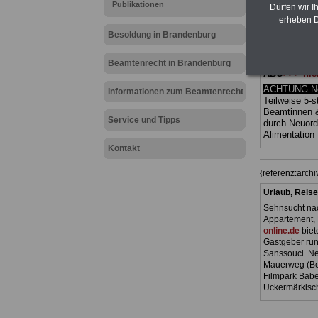
Publikationen
Ländern. Alle
Dürfen wir I
gegliedert un
erheben D
Sachverhalte 
Besoldung in Brandenburg
Mitarbeiteri
öffentlichen
Brandenbur
Beamtenrecht in Brandenburg
ABO
>>> hie
ACHTUNG Neu
Informationen zum Beamtenrecht
Teilweise 5-s
Beamtinnen 
Service und Tipps
durch Neuor
Alimentation
Kontakt
{referenz:arc
Urlaub, Reise
Sehnsucht nac
Appartement, 
online.de
biet
Gastgeber ru
Sanssouci. Ne
Mauerweg (Ber
Filmpark Babe
Uckermärkisch