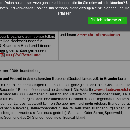
 drei Ratgeber sind übersichtlich
herunterladen, auch für Beschäftigte beim
hre Daten nutzen, um Anzeigen einzublenden, die für Sie relevant sein könnten? U
d erläutern auch komplizierte
Land Brandenburg
geeignet: die Bücher
aten und verwenden Cookies, um personalisierte Anzeigen einzublenden und Me
verständlich (auch für
behandeln Beamtenrecht, Besoldung, Beih
erfassen.
nnen und Mitarbeiter des
Beamtenversorgung, Rund ums Geld,
Ja, ich stimme zu!
 Dienstes im Land
Nebentätigkeitsrecht, Frauen im öffentl. D
g
ge-eignet).
BEHÖRDEN-
und Berufseinstieg im öffentlichen Dienst
r bestellen
kann die eBooks herunterladen, ausdruck
und lesen
>>>mehr Informationen
e Broschüre zum vorbestellen:
tellige Nachzahlungen für
& Beamte in Bund und Ländern
dnung der amtsangemessen
>>>(Vor)Bestellung
hiv_bm_1309_brandenburg}
n und Freizeit in den schönsten Regionen Deutschlands, z.B. in Brandenburg
h Urlaub und dem richtigen Urlaubsquartier, ganz gleich ob Hotel, Gasthof, Pensio
Bauernhof, Reiterhof oder sonstige Unterkunft. Die Website
www.urlaubsverzeichn
et mehr als 6.000 Gastgeber in Deutschland, Österreich, Schweiz oder Italien, u.a. 
nd um Brandenburg mit dem bezauberndem Potsdam mit dem legendären Schloss
ben der Landeshauptstadt können Sie aber noch viel mehr erleben: Brandenburg
liner Mauerweg), Baumkronenpfad in Beelitz-Heilstätten, Brandenburg an der Hav
lsberg (dort wurde u.a. Nosferatu gedreht), Seenland Oder-Spree, Spreewald,
e Seen und das 24-Stunden geöffnete Tropical Island.