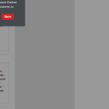
>>>
OnlineBuch
für nur 7,50 Euro
nsere Partner
sswerte zu
ilfe,
Nein
ienst.
. Man
en
n,
is-
auch
er
el,