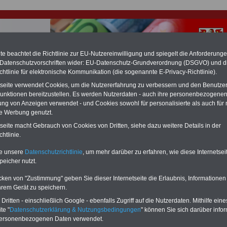
e beachtet die Richtlinie zur EU-Nutzereinwilligung und spiegelt die Anforderung
 Datenschutzvorschriften wider: EU-Datenschutz-Grundverordnung (DSGVO) und d
chtlinie für elektronische Kommunikation (die sogenannte E-Privacy-Richtlinie).
hlung für Beamte & Ruhestandsbeamte (zu geringe Alimentation)
tseite verwendet Cookies, um die Nutzererfahrung zu verbessern und den Benutze
fassungsgericht hat die Berliner Landesbesoldung für verfassungs-widrig
unktionen bereitzustellen. Es werden Nutzerdaten - auch ihre personenbezogenen
n muss bis
März 2027 eine Neuregelung der Besoldung beschließen). Auch be
ung von Anzeigen verwendet - und Cookies sowohl für personalisierte als auch für 
 & Ruhestandsbeamte) gibt es teilweise hohe Nachzahlungen (Medienbericht
te Werbung genutzt.
diese für
alle (!) Beamte
zwischen mind. 3.000 und 13.000 Euro, Der INFO-
hierzu eine Broschüre heraus, die unmittelbar nach dem Beschluss des
tseite macht Gebrauch von Cookies von Dritten, siehe dazu weitere Details in der
s der Bundesregierung vorgelegt wird (wahrscheinlich im Quartal.2026
htlinie.
Vor)Bestellung der Broschüre
.
te unsere
Datenschutzrichtlinie
, um mehr darüber zu erfahren, wie diese Internetse
peicher nutzt.
r Beamte und den öffentlichen Dienst in Brandenburg: Zu
rer eingestellt
cken von "Zustimmung" geben Sie dieser Internetseite die Erlaubnis, Informationen
hrem Gerät zu speichern.
-ABO
mit 3 Ratgebern für nur
PDF-SERVICE: 10 Bücher bzw. eBooks
ritten - einschließlich Google - ebenfalls Zugriff auf die Nutzerdaten. Mithilfe eine
Wissenswertes für Beamtinnen
wichtigen Themen für Beamte und dem
te "
Datenschutzerklärung & Nutzungsbedingungen
" können Sie sich darüber infor
 Beamten-versorgungsrecht
Dienst
Zum Komplettpreis von 15 Euro i
personenbezogenen Daten verwendet.
 sowie Beihilferecht in Bund und
können Sie zehn Bücher als eBook