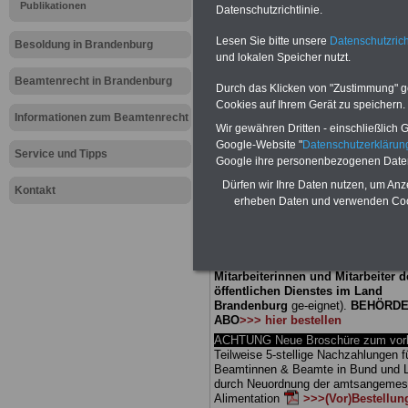
Meldung fü
Publikationen
Datenschutzrichtlinie.
Lesen Sie bitte unsere
Datenschutzrich
öffentliche
Besoldung in Brandenburg
und lokalen Speicher nutzt.
Brandenbur
Beamtenrecht in Brandenburg
Durch das Klicken von "Zustimmung" geb
Cookies auf Ihrem Gerät zu speichern.
Kuren ausw
Informationen zum Beamtenrecht
Wir gewähren Dritten - einschließlich Go
Google-Website "
Datenschutzerkläru
Service und Tipps
Google ihre personenbezogenen Date
BEHÖRDEN-ABO
mit 3 Ratgebern fü
Dürfen wir Ihre Daten nutzen, um Anz
25,00 Euro: Wissenswertes für Bea
Kontakt
erheben Daten und verwenden Cook
und Beamte, Beamten-versorgungsr
(Bund/Länder) sowie Beihilferecht i
Ländern. Alle drei Ratgeber sind über
gegliedert und erläutern auch kompliz
Sachverhalte verständlich (auch für
Mitarbeiterinnen und Mitarbeiter d
öffentlichen Dienstes im Land
Brandenburg
ge-eignet).
BEHÖRDE
ABO
>>> hier bestellen
ACHTUNG Neue Broschüre zum vorb
Teilweise 5-stellige Nachzahlungen f
Beamtinnen & Beamte in Bund und 
durch Neuordnung der amtsangeme
Alimentation
>>>(Vor)Bestellun