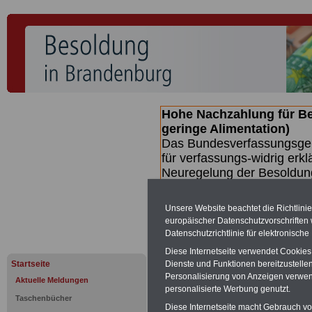
Hohe Nachzahlung für B
geringe Alimentation)
Das Bundesverfassungsgeri
für verfassungs-widrig erkl
Neuregelung der Besoldun
(Beamte & Ruhestandsbeamt
Nachzahlungen (Medienberi
Unsere Website beachtet die Richtlini
Beamte
zwischen mind. 3.
europäischer Datenschutzvorschrifte
SERVICE gibt hierzu eine 
Datenschutzrichtlinie für elektronisch
dem Beschluss des Gesetz
Diese Internetseite verwendet Cookie
wird (wahrscheinlich im Q
Startseite
Dienste und Funktionen bereitzustell
Broschüre
.
Personalisierung von Anzeigen verwende
Aktuelle Meldungen
personalisierte Werbung genutzt.
Taschenbücher
Diese Internetseite macht Gebrauch von