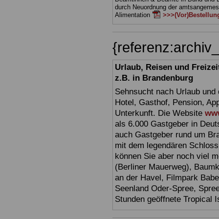
durch Neuordnung der amtsangeme
Alimentation
>>>(Vor)Bestellun
{referenz:archi
Urlaub, Reisen und Freize
z.B. in Brandenburg
Sehnsucht nach Urlaub und d
Hotel, Gasthof, Pension, Ap
Unterkunft. Die Website
www
als 6.000 Gastgeber in Deuts
auch Gastgeber rund um Br
mit dem legendären Schloss
können Sie aber noch viel 
(Berliner Mauerweg), Baumkr
an der Havel, Filmpark Babel
Seenland Oder-Spree, Spre
Stunden geöffnete Tropical I