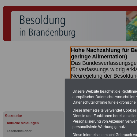
Hohe Nachzahlung für B
geringe Alimentation)
Das Bundesverfassungsgeri
für verfassungs-widrig erkl
Neuregelung der Besoldun
(Beamte & Ruhestandsbeamt
Nachzahlungen (Medienberi
Unsere Website beachtet die Richtlini
Beamte
zwischen mind. 3.
europäischer Datenschutzvorschrifte
SERVICE gibt hierzu eine 
Datenschutzrichtlinie für elektronisch
dem Beschluss des Gesetz
Diese Internetseite verwendet Cookie
wird (wahrscheinlich im Q
Startseite
Dienste und Funktionen bereitzustell
Broschüre
.
Personalisierung von Anzeigen verwende
Aktuelle Meldungen
personalisierte Werbung genutzt.
Taschenbücher
Diese Internetseite macht Gebrauch von