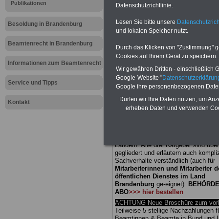
Meldung fü
Publikationen
Datenschutzrichtlinie.
Lesen Sie bitte unsere
Datenschutzrich
öffentliche
Besoldung in Brandenburg
und lokalen Speicher nutzt.
Brandenbur
Beamtenrecht in Brandenburg
Durch das Klicken von "Zustimmung" geb
Cookies auf Ihrem Gerät zu speichern.
Schulamtsr
Informationen zum Beamtenrecht
Wir gewähren Dritten - einschließlich Go
Google-Website "
Datenschutzerkläru
Service und Tipps
scheitern
Google ihre personenbezogenen Date
Dürfen wir Ihre Daten nutzen, um Anz
Kontakt
erheben Daten und verwenden Cook
BEHÖRDEN-ABO
mit 3 Ratgebern fü
25,00 Euro: Wissenswertes für Bea
und Beamte, Beamten-versorgungsr
(Bund/Länder) sowie Beihilferecht i
Ländern. Alle drei Ratgeber sind über
gegliedert und erläutern auch kompliz
Sachverhalte verständlich (auch für
Mitarbeiterinnen und Mitarbeiter d
öffentlichen Dienstes im Land
Brandenburg
ge-eignet).
BEHÖRDE
ABO
>>> hier bestellen
ACHTUNG Neue Broschüre zum vorb
Teilweise 5-stellige Nachzahlungen f
Beamtinnen & Beamte in Bund und 