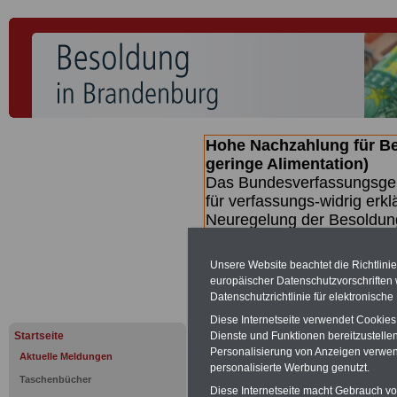
Hohe Nachzahlung für B
geringe Alimentation)
Das Bundesverfassungsgeri
für verfassungs-widrig erkl
Neuregelung der Besoldun
(Beamte & Ruhestandsbeamt
Nachzahlungen (Medienberi
Unsere Website beachtet die Richtlini
Beamte
zwischen mind. 3.
europäischer Datenschutzvorschrifte
SERVICE gibt hierzu eine 
Datenschutzrichtlinie für elektronisch
dem Beschluss des Gesetz
Diese Internetseite verwendet Cookie
wird (wahrscheinlich im Q
Startseite
Dienste und Funktionen bereitzustell
Broschüre
.
Personalisierung von Anzeigen verwende
Aktuelle Meldungen
personalisierte Werbung genutzt.
Taschenbücher
Diese Internetseite macht Gebrauch von