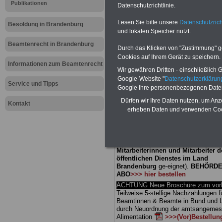
Meldung fü
Publikationen
Datenschutzrichtlinie.
Lesen Sie bitte unsere
Datenschutzrich
öffentliche
Besoldung in Brandenburg
und lokalen Speicher nutzt.
Brandenbur
Beamtenrecht in Brandenburg
Durch das Klicken von "Zustimmung" geb
Cookies auf Ihrem Gerät zu speichern.
Schulaufsi
Informationen zum Beamtenrecht
Wir gewähren Dritten - einschließlich Go
Google-Website "
Datenschutzerkläru
Service und Tipps
Google ihre personenbezogenen Date
BEHÖRDEN-ABO
mit 3 Ratgebern fü
Dürfen wir Ihre Daten nutzen, um Anz
25,00 Euro: Wissenswertes für Bea
Kontakt
erheben Daten und verwenden Cook
und Beamte, Beamten-versorgungsr
(Bund/Länder) sowie Beihilferecht i
Ländern. Alle drei Ratgeber sind über
gegliedert und erläutern auch kompliz
Sachverhalte verständlich (auch für
Mitarbeiterinnen und Mitarbeiter d
öffentlichen Dienstes im Land
Brandenburg
ge-eignet).
BEHÖRDE
ABO
>>> hier bestellen
ACHTUNG Neue Broschüre zum vorb
Teilweise 5-stellige Nachzahlungen f
Beamtinnen & Beamte in Bund und 
durch Neuordnung der amtsangeme
Alimentation
>>>(Vor)Bestellun