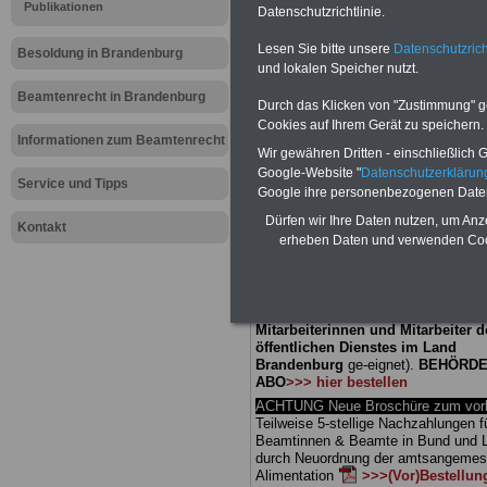
Meldung fü
Publikationen
Datenschutzrichtlinie.
Lesen Sie bitte unsere
Datenschutzrich
öffentliche
Besoldung in Brandenburg
und lokalen Speicher nutzt.
Brandenbur
Beamtenrecht in Brandenburg
Durch das Klicken von "Zustimmung" geb
Cookies auf Ihrem Gerät zu speichern.
steigt erst
Informationen zum Beamtenrecht
Wir gewähren Dritten - einschließlich Go
Google-Website "
Datenschutzerkläru
Service und Tipps
Google ihre personenbezogenen Date
BEHÖRDEN-ABO
mit 3 Ratgebern fü
Dürfen wir Ihre Daten nutzen, um Anz
25,00 Euro: Wissenswertes für Bea
Kontakt
erheben Daten und verwenden Cook
und Beamte, Beamten-versorgungsr
(Bund/Länder) sowie Beihilferecht i
Ländern. Alle drei Ratgeber sind über
gegliedert und erläutern auch kompliz
Sachverhalte verständlich (auch für
Mitarbeiterinnen und Mitarbeiter d
öffentlichen Dienstes im Land
Brandenburg
ge-eignet).
BEHÖRDE
ABO
>>> hier bestellen
ACHTUNG Neue Broschüre zum vorb
Teilweise 5-stellige Nachzahlungen f
Beamtinnen & Beamte in Bund und 
durch Neuordnung der amtsangeme
Alimentation
>>>(Vor)Bestellun