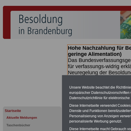
Hohe Nachzahlung für B
geringe Alimentation)
Das Bundesverfassungsgeri
für verfassungs-widrig erkl
Neuregelung der Besoldun
(Beamte & Ruhestandsbeamt
Nachzahlungen (Medienberi
Unsere Website beachtet die Richtlini
Beamte
zwischen mind. 3.
europäischer Datenschutzvorschrifte
SERVICE gibt hierzu eine 
Datenschutzrichtlinie für elektronisch
dem Beschluss des Gesetz
Diese Internetseite verwendet Cookie
wird (wahrscheinlich im Q
Startseite
Dienste und Funktionen bereitzustell
Broschüre
.
Personalisierung von Anzeigen verwende
Aktuelle Meldungen
personalisierte Werbung genutzt.
Taschenbücher
Diese Internetseite macht Gebrauch von