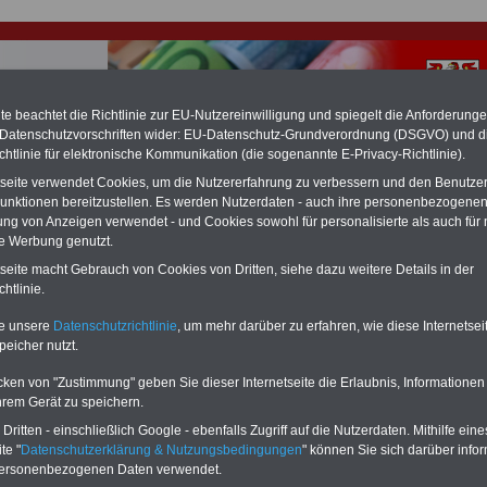
e beachtet die Richtlinie zur EU-Nutzereinwilligung und spiegelt die Anforderung
 Datenschutzvorschriften wider: EU-Datenschutz-Grundverordnung (DSGVO) und d
chtlinie für elektronische Kommunikation (die sogenannte E-Privacy-Richtlinie).
hlung für Beamte & Ruhestandsbeamte (zu geringe Alimentation)
tseite verwendet Cookies, um die Nutzererfahrung zu verbessern und den Benutze
fassungsgericht hat die Berliner Landesbesoldung für verfassungs-widrig
unktionen bereitzustellen. Es werden Nutzerdaten - auch ihre personenbezogenen
n muss bis
März 2027 eine Neuregelung der Besoldung beschließen). Auch be
ung von Anzeigen verwendet - und Cookies sowohl für personalisierte als auch für 
 & Ruhestandsbeamte) gibt es teilweise hohe Nachzahlungen (Medienbericht
te Werbung genutzt.
diese für
alle (!) Beamte
zwischen mind. 3.000 und 13.000 Euro, Der INFO-
hierzu eine Broschüre heraus, die unmittelbar nach dem Beschluss des
tseite macht Gebrauch von Cookies von Dritten, siehe dazu weitere Details in der
s der Bundesregierung vorgelegt wird (wahrscheinlich im Quartal.2026
htlinie.
Vor)Bestellung der Broschüre
.
te unsere
Datenschutzrichtlinie
, um mehr darüber zu erfahren, wie diese Internetse
peicher nutzt.
r Beamte und den öffentlichen Dienst in Brandenburg:
 werden nicht aufgelöst
cken von "Zustimmung" geben Sie dieser Internetseite die Erlaubnis, Informationen
hrem Gerät zu speichern.
ritten - einschließlich Google - ebenfalls Zugriff auf die Nutzerdaten. Mithilfe eine
-ABO
mit 3 Ratgebern für nur
PDF-SERVICE: 10 Bücher bzw. eBooks
te "
Datenschutzerklärung & Nutzungsbedingungen
" können Sie sich darüber infor
Wissenswertes für Beamtinnen
wichtigen Themen für Beamte und dem
personenbezogenen Daten verwendet.
 Beamten-versorgungsrecht
Dienst
Zum Komplettpreis von 15 Euro i