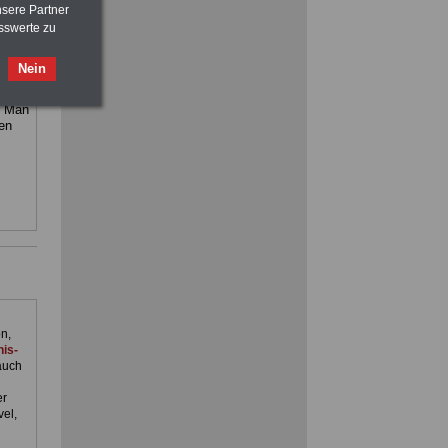
>>>
OnlineBuch
für nur 7,50 Euro
nsere Partner
sswerte zu
ilfe,
Nein
ienst.
. Man
en
n,
is-
auch
er
el,