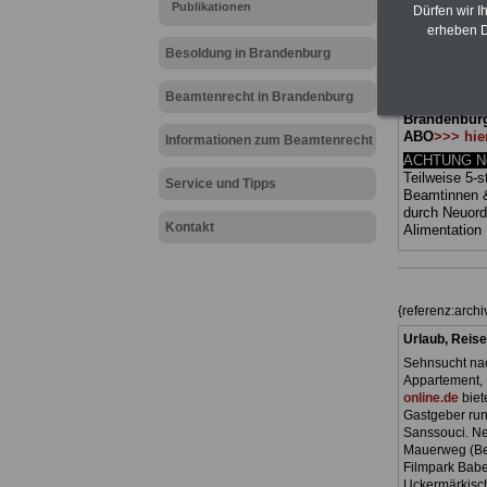
Publikationen
Dürfen wir I
(Bund/Länder)
erheben D
Ländern. Alle
gegliedert un
Besoldung in Brandenburg
Sachverhalte 
Mitarbeiteri
Beamtenrecht in Brandenburg
öffentlichen
Brandenbur
ABO
>>> hie
Informationen zum Beamtenrecht
ACHTUNG Neu
Teilweise 5-s
Service und Tipps
Beamtinnen 
durch Neuor
Kontakt
Alimentation
{referenz:arc
Urlaub, Reise
Sehnsucht nac
Appartement, 
online.de
biet
Gastgeber ru
Sanssouci. Ne
Mauerweg (Ber
Filmpark Babe
Uckermärkisch