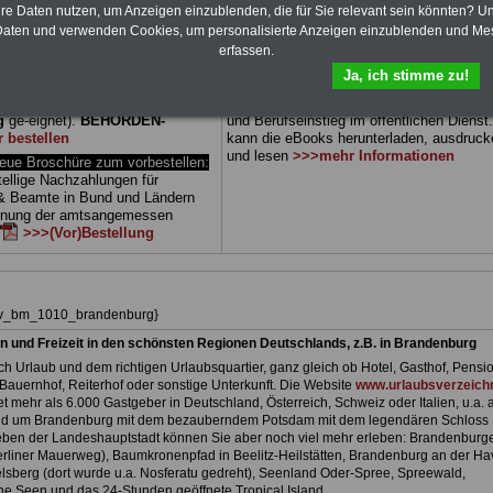
hre Daten nutzen, um Anzeigen einzublenden, die für Sie relevant sein könnten? U
 sowie Beihilferecht in Bund und
können Sie zehn Bücher als eBook
aten und verwenden Cookies, um personalisierte Anzeigen einzublenden und Me
 drei Ratgeber sind übersichtlich
herunterladen, auch für Beschäftigte beim
d erläutern auch komplizierte
Land Brandenburg
geeignet: die Bücher
erfassen.
verständlich (auch für
behandeln Beamtenrecht, Besoldung, Beih
Ja, ich stimme zu!
nnen und Mitarbeiter des
Beamtenversorgung, Rund ums Geld,
 Dienstes im Land
Nebentätigkeitsrecht, Frauen im öffentl. D
g
ge-eignet).
BEHÖRDEN-
und Berufseinstieg im öffentlichen Dienst
r bestellen
kann die eBooks herunterladen, ausdruck
und lesen
>>>mehr Informationen
e Broschüre zum vorbestellen:
tellige Nachzahlungen für
& Beamte in Bund und Ländern
dnung der amtsangemessen
>>>(Vor)Bestellung
hiv_bm_1010_brandenburg}
n und Freizeit in den schönsten Regionen Deutschlands, z.B. in Brandenburg
h Urlaub und dem richtigen Urlaubsquartier, ganz gleich ob Hotel, Gasthof, Pensio
Bauernhof, Reiterhof oder sonstige Unterkunft. Die Website
www.urlaubsverzeichn
et mehr als 6.000 Gastgeber in Deutschland, Österreich, Schweiz oder Italien, u.a. 
nd um Brandenburg mit dem bezauberndem Potsdam mit dem legendären Schloss
ben der Landeshauptstadt können Sie aber noch viel mehr erleben: Brandenburg
liner Mauerweg), Baumkronenpfad in Beelitz-Heilstätten, Brandenburg an der Hav
lsberg (dort wurde u.a. Nosferatu gedreht), Seenland Oder-Spree, Spreewald,
e Seen und das 24-Stunden geöffnete Tropical Island.