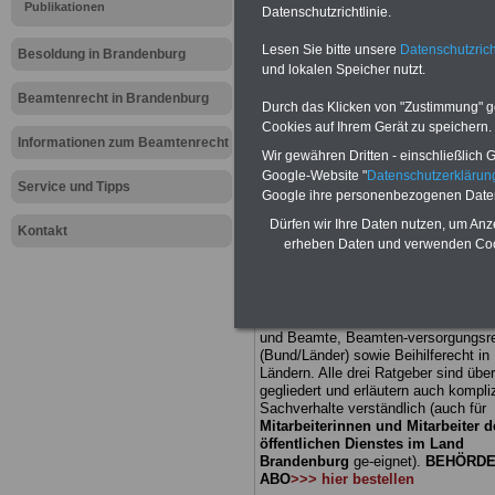
Meldung fü
Publikationen
Datenschutzrichtlinie.
Lesen Sie bitte unsere
Datenschutzrich
öffentliche
Besoldung in Brandenburg
und lokalen Speicher nutzt.
Brandenbur
Beamtenrecht in Brandenburg
Durch das Klicken von "Zustimmung" geb
Cookies auf Ihrem Gerät zu speichern.
Beamtenver
Informationen zum Beamtenrecht
Wir gewähren Dritten - einschließlich Go
Google-Website "
Datenschutzerkläru
Service und Tipps
Teilzeitbe
Google ihre personenbezogenen Date
Dürfen wir Ihre Daten nutzen, um Anz
Kontakt
abgesicher
erheben Daten und verwenden Cook
BEHÖRDEN-ABO
mit 3 Ratgebern fü
25,00 Euro: Wissenswertes für Bea
und Beamte, Beamten-versorgungsr
(Bund/Länder) sowie Beihilferecht i
Ländern. Alle drei Ratgeber sind über
gegliedert und erläutern auch kompliz
Sachverhalte verständlich (auch für
Mitarbeiterinnen und Mitarbeiter d
öffentlichen Dienstes im Land
Brandenburg
ge-eignet).
BEHÖRDE
ABO
>>> hier bestellen