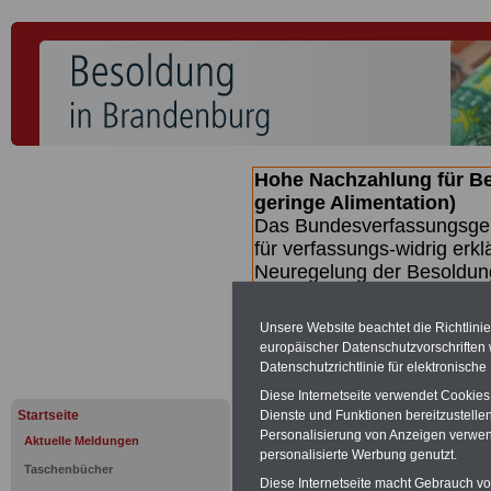
Hohe Nachzahlung für B
geringe Alimentation)
Das Bundesverfassungsgeri
für verfassungs-widrig erkl
Neuregelung der Besoldun
(Beamte & Ruhestandsbeamt
Nachzahlungen (Medienberi
Unsere Website beachtet die Richtlini
Beamte
zwischen mind. 3.
europäischer Datenschutzvorschrifte
SERVICE gibt hierzu eine 
Datenschutzrichtlinie für elektronisch
dem Beschluss des Gesetz
Diese Internetseite verwendet Cookie
wird (wahrscheinlich im Q
Startseite
Dienste und Funktionen bereitzustell
Broschüre
.
Personalisierung von Anzeigen verwende
Aktuelle Meldungen
personalisierte Werbung genutzt.
Taschenbücher
Diese Internetseite macht Gebrauch von