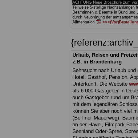
ACHTUNG Neue Broschüre zum vorb
Teilweise 5-stellige Nachzahlungen f
Beamtinnen & Beamte in Bund und 
durch Neuordnung der amtsangeme
Alimentation
>>>(Vor)Bestellun
{referenz:archi
Urlaub, Reisen und Freize
z.B. in Brandenburg
Sehnsucht nach Urlaub und d
Hotel, Gasthof, Pension, Ap
Unterkunft. Die Website
www
als 6.000 Gastgeber in Deuts
auch Gastgeber rund um Br
mit dem legendären Schloss
können Sie aber noch viel 
(Berliner Mauerweg), Baumkr
an der Havel, Filmpark Babel
Seenland Oder-Spree, Spre