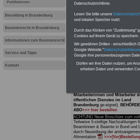
Meldung fü
Publikationen
Datenschutzrichtlinie.
Lesen Sie bitte unsere
Datenschutzrich
öffentliche
Besoldung in Brandenburg
und lokalen Speicher nutzt.
Brandenbur
Beamtenrecht in Brandenburg
Durch das Klicken von "Zustimmung" geb
Cookies auf Ihrem Gerät zu speichern.
Kinderreic
Informationen zum Beamtenrecht
Wir gewähren Dritten - einschließlich Go
Google-Website "
Datenschutzerkläru
Service und Tipps
Google ihre personenbezogenen Date
BEHÖRDEN-ABO
mit 3 Ratgebern fü
Dürfen wir Ihre Daten nutzen, um Anz
25,00 Euro: Wissenswertes für Bea
Kontakt
erheben Daten und verwenden Cook
und Beamte, Beamten-versorgungsr
(Bund/Länder) sowie Beihilferecht i
Ländern. Alle drei Ratgeber sind über
gegliedert und erläutern auch kompliz
Sachverhalte verständlich (auch für
Mitarbeiterinnen und Mitarbeiter d
öffentlichen Dienstes im Land
Brandenburg
ge-eignet).
BEHÖRDE
ABO
>>> hier bestellen
ACHTUNG Neue Broschüre zum vorb
Teilweise 5-stellige Nachzahlungen f
Beamtinnen & Beamte in Bund und 
durch Neuordnung der amtsangeme
Alimentation
>>>(Vor)Bestellun