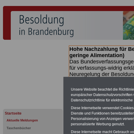
Hohe Nachzahlung für B
geringe Alimentation)
Das Bundesverfassungsgeri
für verfassungs-widrig erkl
Neuregelung der Besoldun
(Beamte & Ruhestandsbeamt
Nachzahlungen (Medienberi
Unsere Website beachtet die Richtlini
Beamte
zwischen mind. 3.
europäischer Datenschutzvorschrifte
SERVICE gibt hierzu eine 
Datenschutzrichtlinie für elektronisch
dem Beschluss des Gesetz
Diese Internetseite verwendet Cookie
wird (wahrscheinlich im Q
Startseite
Dienste und Funktionen bereitzustell
Broschüre
.
Personalisierung von Anzeigen verwende
Aktuelle Meldungen
personalisierte Werbung genutzt.
Taschenbücher
Diese Internetseite macht Gebrauch von