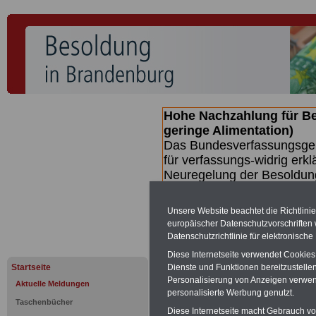
Hohe Nachzahlung für B
geringe Alimentation)
Das Bundesverfassungsgeri
für verfassungs-widrig erkl
Neuregelung der Besoldun
(Beamte & Ruhestandsbeamt
Nachzahlungen (Medienberi
Unsere Website beachtet die Richtlini
Beamte
zwischen mind. 3.
europäischer Datenschutzvorschrifte
SERVICE gibt hierzu eine 
Datenschutzrichtlinie für elektronisch
dem Beschluss des Gesetz
Diese Internetseite verwendet Cookie
wird (wahrscheinlich im Q
Startseite
Dienste und Funktionen bereitzustell
Broschüre
.
Personalisierung von Anzeigen verwende
Aktuelle Meldungen
personalisierte Werbung genutzt.
Taschenbücher
Diese Internetseite macht Gebrauch von