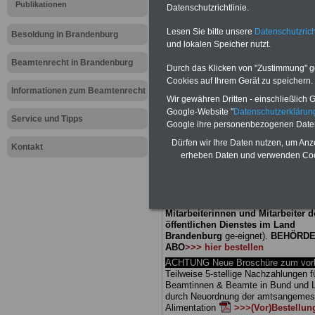
Meldung fü
Publikationen
Datenschutzrichtlinie.
Lesen Sie bitte unsere
Datenschutzrich
öffentliche
Besoldung in Brandenburg
und lokalen Speicher nutzt.
Brandenburg
Beamtenrecht in Brandenburg
Durch das Klicken von "Zustimmung" geb
Cookies auf Ihrem Gerät zu speichern.
Lehrkräfte 
Informationen zum Beamtenrecht
Wir gewähren Dritten - einschließlich Go
Google-Website "
Datenschutzerkläru
Service und Tipps
Google ihre personenbezogenen Date
BEHÖRDEN-ABO
mit 3 Ratgebern fü
Dürfen wir Ihre Daten nutzen, um Anz
25,00 Euro: Wissenswertes für Bea
Kontakt
erheben Daten und verwenden Cook
und Beamte, Beamten-versorgungsr
(Bund/Länder) sowie Beihilferecht i
Ländern. Alle drei Ratgeber sind über
gegliedert und erläutern auch kompliz
Sachverhalte verständlich (auch für
Mitarbeiterinnen und Mitarbeiter d
öffentlichen Dienstes im Land
Brandenburg
ge-eignet).
BEHÖRDE
ABO
>>> hier bestellen
ACHTUNG Neue Broschüre zum vorb
Teilweise 5-stellige Nachzahlungen f
Beamtinnen & Beamte in Bund und 
durch Neuordnung der amtsangeme
Alimentation
>>>(Vor)Bestellun