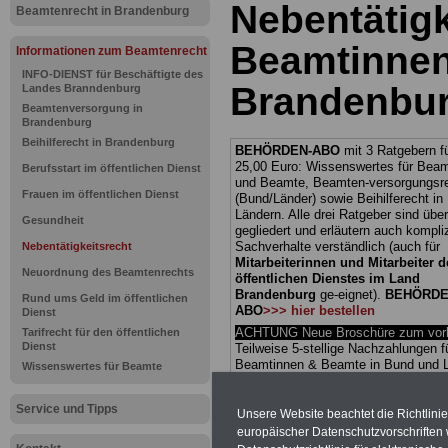
Nebentätigk
Beamtenrecht in Brandenburg
Beamtinnen
Informationen zum Beamtenrecht
INFO-DIENST für Beschäftigte des
Brandenbu
Landes Branndenburg
Beamtenversorgung in
Brandenburg
Beihilferecht in Brandenburg
BEHÖRDEN-ABO
mit 3 Ratgebern fü
25,00 Euro: Wissenswertes für Bea
Berufsstart im öffentlichen Dienst
und Beamte, Beamten-versorgungsr
Frauen im öffentlichen Dienst
(Bund/Länder) sowie Beihilferecht i
Ländern. Alle drei Ratgeber sind über
Gesundheit
gegliedert und erläutern auch kompliz
Sachverhalte verständlich (auch für
Nebentätigkeitsrecht
Mitarbeiterinnen und Mitarbeiter d
Neuordnung des Beamtenrechts
öffentlichen Dienstes im Land
Brandenburg
ge-eignet).
BEHÖRDE
Rund ums Geld im öffentlichen
ABO
>>> hier bestellen
Dienst
ACHTUNG Neue Broschüre zum vorb
Tarifrecht für den öffentlichen
Dienst
Teilweise 5-stellige Nachzahlungen f
Beamtinnen & Beamte in Bund und 
Wissenswertes für Beamte
durch Neuordnung der amtsangeme
Alimentation
>>>(Vor)Bestellun
Service und Tipps
Unsere Website beachtet die Richtlini
europäischer Datenschutzvorschrifte