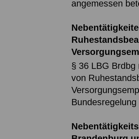
angemessen betei
Nebentätigkeit
Ruhestandsbea
Versorgungsem
§ 36 LBG Brdbg r
von Ruhestands
Versorgungsempf
Bundesregelung 
Nebentätigkeit
Brandenburg u