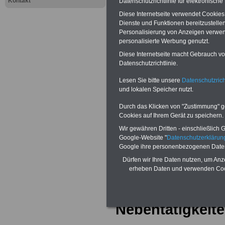
Kontakt
Datenschutzrichtlinie für elektronisch
Diese Internetseite verwendet Cookie
Nebentätigk
Dienste und Funktionen bereitzustell
Personalisierung von Anzeigen verwende
Beamte des
personalisierte Werbung genutzt.
Diese Internetseite macht Gebrauch von
Brandenbu
Datenschutzrichtlinie.
Lesen Sie bitte unsere
Datenschutzrich
Das Nebentätigk
und lokalen Speicher nutzt.
Brandenburg ist 
Durch das Klicken von "Zustimmung" geb
Cookies auf Ihrem Gerät zu speichern.
Beamtengesetz f
Wir gewähren Dritten - einschließlich Go
Google-Website "
Datenschutzerkläru
(LBG Brdbg) ger
Google ihre personenbezogenen Date
Dürfen wir Ihre Daten nutzen, um Anz
Brandenburg wen
erheben Daten und verwenden Cook
Genehmigungsp
Nebentätigkeit