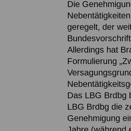
Die Genehmigung
Nebentätigkeiten
geregelt, der we
Bundesvorschrift
Allerdings hat B
Formulierung „Zw
Versagungsgrund
Nebentätigkeitsg
Das LBG Brdbg be
LBG Brdbg die ze
Genehmigung eine
Jahre (während 