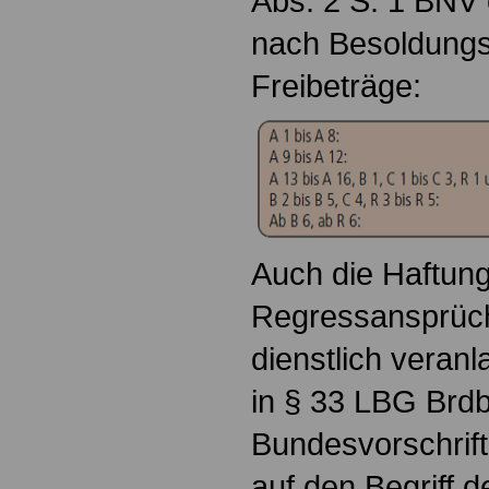
Abs. 2 S. 1 BNV 
nach Besoldungs
Freibeträge:
Auch die Haftun
Regressansprüc
dienstlich veranl
in § 33 LBG Brdb
Bundesvorschrift
auf den Begriff 