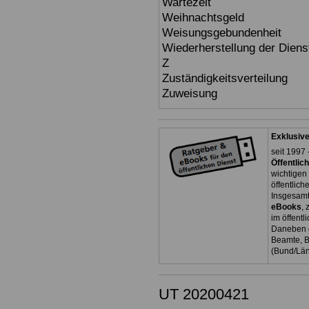
Wartezeit
Weihnachtsgeld
Weisungsgebundenheit
Wiederherstellung der Dienst
Z
Zuständigkeitsverteilung
Zuweisung
Exklusiv
seit 1997 
Öffentli
wichtige
öffentlich
Insgesamt
eBooks
, 
im öffent
Daneben g
Beamte, B
(Bund/Lä
UT 20200421