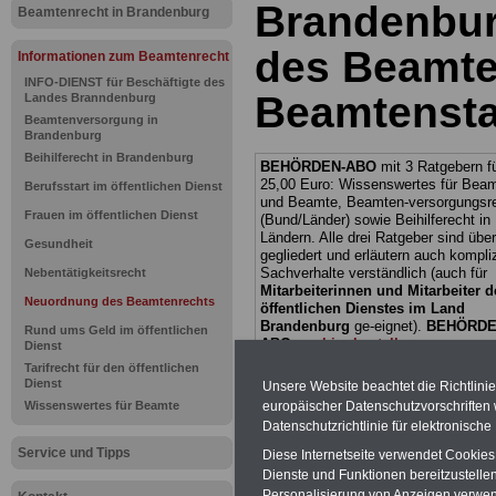
Brandenbu
Beamtenrecht in Brandenburg
des Beamte
Informationen zum Beamtenrecht
INFO-DIENST für Beschäftigte des
Beamtensta
Landes Branndenburg
Beamtenversorgung in
Brandenburg
Beihilferecht in Brandenburg
BEHÖRDEN-ABO
mit 3 Ratgebern fü
25,00 Euro: Wissenswertes für Bea
Berufsstart im öffentlichen Dienst
und Beamte, Beamten-versorgungsr
Frauen im öffentlichen Dienst
(Bund/Länder) sowie Beihilferecht i
Ländern. Alle drei Ratgeber sind über
Gesundheit
gegliedert und erläutern auch kompliz
Sachverhalte verständlich (auch für
Nebentätigkeitsrecht
Mitarbeiterinnen und Mitarbeiter d
Neuordnung des Beamtenrechts
öffentlichen Dienstes im Land
Brandenburg
ge-eignet).
BEHÖRDE
Rund ums Geld im öffentlichen
ABO
>>> hier bestellen
Dienst
ACHTUNG Neue Broschüre zum vorb
Tarifrecht für den öffentlichen
Dienst
Teilweise 5-stellige Nachzahlungen f
Unsere Website beachtet die Richtlini
Beamtinnen & Beamte in Bund und 
europäischer Datenschutzvorschrifte
Wissenswertes für Beamte
durch Neuordnung der amtsangeme
Datenschutzrichtlinie für elektronisch
Alimentation
>>>(Vor)Bestellun
Service und Tipps
Diese Internetseite verwendet Cookie
Dienste und Funktionen bereitzustell
Personalisierung von Anzeigen verwende