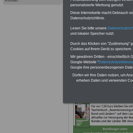
Kontakt
Weitere Website
personalisierte Werbung genutzt.
Diese Internetseite macht Gebrauch von
Themen von Bea
Datenschutzrichtlinie.
Besoldungsrecht
Lesen Sie bitte unsere
Datenschutzrich
und lokalen Speicher nutzt.
online.de
Durch das Klicken von "Zustimmung" geb
Beihilferecht:
www
Cookies auf Ihrem Gerät zu speichern.
Wir gewähren Dritten - einschließlich Go
Beamtenversorg
Google-Website "
Datenschutzerkläru
Google ihre personenbezogenen Date
www.beamtenve
Dürfen wir Ihre Daten nutzen, um Anz
erheben Daten und verwenden Cook
Neuauflage: Mai 2025 >>>
hier kön
Ratgeber für 7,50 Euro best