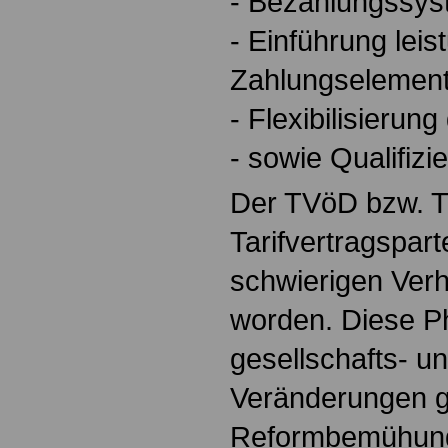
- Bezahlungssys
- Einführung lei
Zahlungselement
- Flexibilisierung
- sowie Qualifizi
Der TVöD bzw. T
Tarifvertragspart
schwierigen Verh
worden. Diese P
gesellschafts- un
Veränderungen g
Reformbemühung