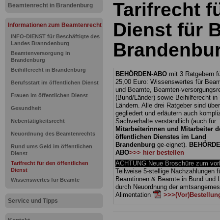
Tarifrecht f
Beamtenrecht in Brandenburg
Dienst für 
Informationen zum Beamtenrecht
INFO-DIENST für Beschäftigte des
Brandenbu
Landes Branndenburg
Beamtenversorgung in
Brandenburg
Beihilferecht in Brandenburg
BEHÖRDEN-ABO
mit 3 Ratgebern fü
25,00 Euro: Wissenswertes für Bea
Berufsstart im öffentlichen Dienst
und Beamte, Beamten-versorgungsr
Frauen im öffentlichen Dienst
(Bund/Länder) sowie Beihilferecht i
Ländern. Alle drei Ratgeber sind über
Gesundheit
gegliedert und erläutern auch kompliz
Sachverhalte verständlich (auch für
Nebentätigkeitsrecht
Mitarbeiterinnen und Mitarbeiter d
Neuordnung des Beamtenrechts
öffentlichen Dienstes im Land
Brandenburg
ge-eignet).
BEHÖRDE
Rund ums Geld im öffentlichen
ABO
>>> hier bestellen
Dienst
ACHTUNG Neue Broschüre zum vorb
Tarifrecht für den öffentlichen
Dienst
Teilweise 5-stellige Nachzahlungen f
Beamtinnen & Beamte in Bund und 
Wissenswertes für Beamte
durch Neuordnung der amtsangeme
Alimentation
>>>(Vor)Bestellun
Service und Tipps