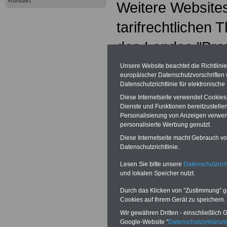
Kontakt
Weitere Websites
tarifrechtlichen
des Landes "Bran
Informationen:
Unsere Website beachtet die Richtlini
europäischer Datenschutzvorschrifte
Tarifrecht:
www.t
Datenschutzrichtlinie für elektronisch
Diese Internetseite verwendet Cookie
Tarifverträge im 
Dienste und Funktionen bereitzustell
Personalisierung von Anzeigen verwende
Rund ums geld im
personalisierte Werbung genutzt.
Diese Internetseite macht Gebrauch von
www.rund-ums-g
Datenschutzrichtlinie.
dienst.de
Lesen Sie bitte unsere
Datenschutzrich
und lokalen Speicher nutzt.
Durch das Klicken von "Zustimmung" geb
Neu aufgelegt: Oktober 
Cookies auf Ihrem Gerät zu speichern.
Wir gewähren Dritten - einschließlich Go
Google-Website "
Datenschutzerkläru