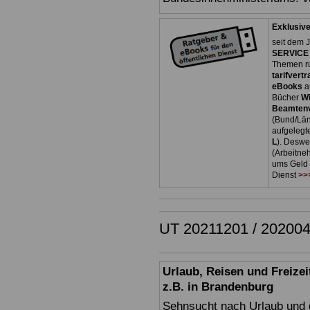
Exklusiv
seit dem J
SERVICE 
Themen ru
tarifvert
eBooks
a
Bücher
W
Beamtenv
(Bund/Län
aufgeleg
L
). Deswe
(Arbeitne
ums Geld 
Dienst
>>
UT 20211201 / 20200
Urlaub, Reisen und Freize
z.B. in Brandenburg
Sehnsucht nach Urlaub und d