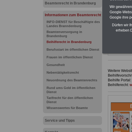
gegliedert un
Beamtenrecht in Brandenburg
Sachverhalte 
Wir gewähren D
Mitarbeiteri
Google-Websi
Informationen zum Beamtenrecht
öffentlichen
Google ihre 
Brandenbur
INFO-DIENST für Beschäftigte des
ABO
>>> hie
Dürfen wir I
Landes Branndenburg
erheben D
ACHTUNG Neu
Beamtenversorgung in
Teilweise 5-s
Brandenburg
Beamtinnen 
Beihilferecht in Brandenburg
durch Neuor
Berufsstart im öffentlichen Dienst
Alimentation
Frauen im öffentlichen Dienst
Gesundheit
Weitere Websit
Nebentätigkeitsrecht
Beihilfevorschr
Beihilfe Portal:
Neuordnung des Beamtenrechts
Beihilferecht:
w
Rund ums Geld im öffentlichen
Dienst
Tarifrecht für den öffentlichen
Dienst
Wissenswertes für Beamte
Service und Tipps