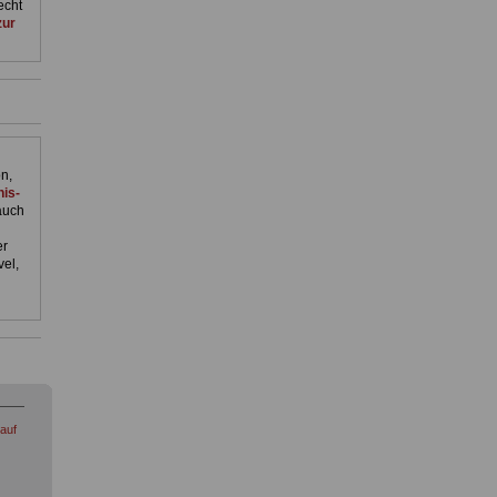
echt
zur
n,
is-
auch
er
el,
auf