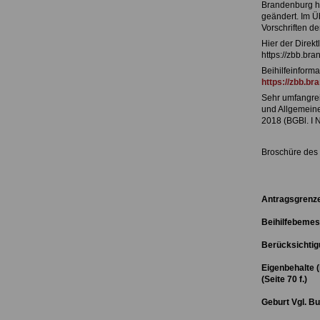
Brandenburg ha
geändert. Im Ü
Vorschriften de
Hier der Direkt
https://zbb.br
Beihilfeinform
https://zbb.br
Sehr umfangre
und Allgemeine
2018 (BGBl. I N
Broschüre des
Antragsgrenzen
Beihilfebemess
Berücksichtig
Eigenbehalte 
(Seite 70 f.)
Geburt Vgl. Bu