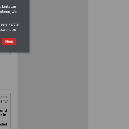
>>>
OnlineBuch
für nur 7,50 Euro
ilfe,
s Links zur
mieren, wie
ienst.
. Man
en
nsere Partner
sswerte zu
Nein
bern
s für
Bund
t in
edert