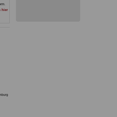
orm.
 hier
enburg