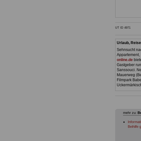
UT ID 4971
Urlaub, Reise
Sehnsucht nac
Appartement, 
online.de
biet
Gastgeber ru
Sanssouci. Ne
Mauerweg (Ber
Filmpark Babe
Uckermärkisch
mehr zu:
Be
Informa
Beihilf