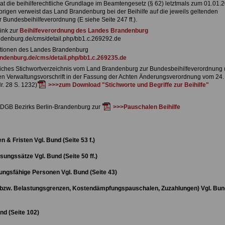
t die beihilferechtliche Grundlage im Beamtengesetz (§ 62) letztmals zum 01.01.
brigen verweist das Land Brandenburg bei der Beihilfe auf die jeweils geltenden
r Bundesbeihilfeverordnung (E siehe Seite 247 ff.).
link zur
Beihilfeverordnung des Landes Brandenburg
andenburg.de/cms/detail.php/bb1.c.269292.de
ationen des Landes Brandenburg
andenburg.de/cms/detail.php/bb1.c.269235.de
iches Stichwortverzeichnis vom Land Brandenburg zur Bundesbeihilfeverordnung
n Verwaltungsvorschrift in der Fassung der Achten Änderungsverordnung vom 24. 
r. 28 S. 1232)
>>>zum Download "Stichworte und Begriffe zur Beihilfe"
 DGB Bezirks Berlin-Brandenburg zur
>>>Pauschalen Beihilfe
 & Fristen Vgl. Bund (Seite 53 f.)
ungssätze Vgl. Bund (Seite 50 ff.)
ungsfähige Personen Vgl. Bund (Seite 43)
(bzw. Belastungsgrenzen, Kostendämpfungspauschalen, Zuzahlungen) Vgl. Bun
nd (Seite 102)