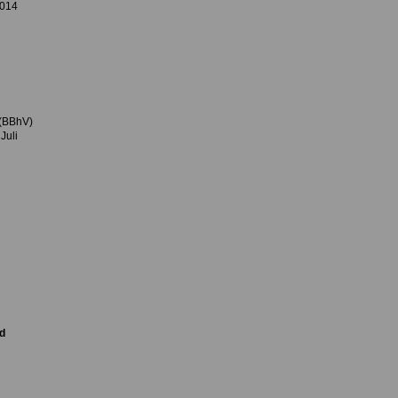
2014
 (BBhV)
Juli
d