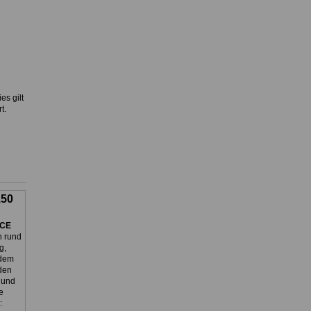
es gilt
t.
,50
ICE
 rund
g,
 dem
 den
e und
e
: