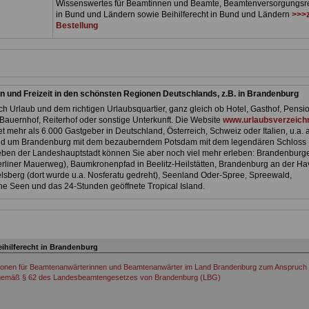
Wissenswertes für Beamtinnen und Beamte, Beamtenversorgungsr
in Bund und Ländern sowie Beihilferecht in Bund und Ländern
>>>
Bestellung
n und Freizeit in den schönsten Regionen Deutschlands, z.B. in Brandenburg
h Urlaub und dem richtigen Urlaubsquartier, ganz gleich ob Hotel, Gasthof, Pensio
Bauernhof, Reiterhof oder sonstige Unterkunft. Die Website
www.urlaubsverzeichn
et mehr als 6.000 Gastgeber in Deutschland, Österreich, Schweiz oder Italien, u.a. 
nd um Brandenburg mit dem bezauberndem Potsdam mit dem legendären Schloss
ben der Landeshauptstadt können Sie aber noch viel mehr erleben: Brandenburg
liner Mauerweg), Baumkronenpfad in Beelitz-Heilstätten, Brandenburg an der Hav
lsberg (dort wurde u.a. Nosferatu gedreht), Seenland Oder-Spree, Spreewald,
e Seen und das 24-Stunden geöffnete Tropical Island.
ihilferecht in Brandenburg
tionen für Beamtenanwärterinnen und Beamtenanwärter im Land Brandenburg zum Anspruch 
e gemäß § 62 des Landesbeamtengesetzes von Brandenburg (LBG)