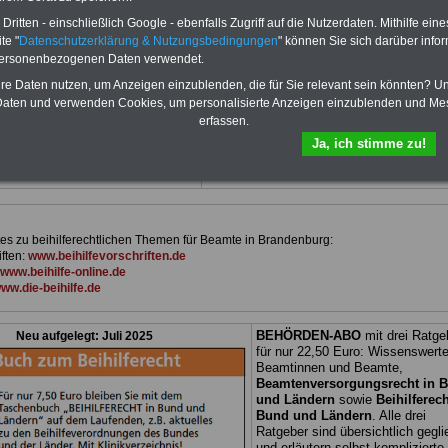
d erläutern auch komplizierte
Land Brandenburg
geeignet: die Bücher
verständlich (auch für
behandeln Beamtenrecht, Besoldung, Beih
ritten - einschließlich Google - ebenfalls Zugriff auf die Nutzerdaten. Mithilfe eine
nnen und Mitarbeiter des
Beamtenversorgung, Rund ums Geld,
te "
Datenschutzerklärung & Nutzungsbedingungen
" können Sie sich darüber infor
 Dienstes im Land
Nebentätigkeitsrecht, Frauen im öffentl. D
personenbezogenen Daten verwendet.
g
ge-eignet).
BEHÖRDEN-
und Berufseinstieg im öffentlichen Dienst
r bestellen
kann die eBooks herunterladen, ausdruck
hre Daten nutzen, um Anzeigen einzublenden, die für Sie relevant sein könnten? U
und lesen
>>>mehr Informationen
aten und verwenden Cookies, um personalisierte Anzeigen einzublenden und Me
e Broschüre zum vorbestellen:
erfassen.
tellige Nachzahlungen für
& Beamte in Bund und Ländern
Ja, ich stimme zu!
dnung der amtsangemessen
>>>(Vor)Bestellung
es zu beihilferechtlichen Themen für Beamte in Brandenburg:
iften:
www.beihilfevorschriften.de
www.beihilfe-online.de
ww.die-beihilfe.de
BEHÖRDEN-ABO
mit drei Ratge
Neu aufgelegt: Juli 2025
für nur 22,50 Euro: Wissenswerte
Beamtinnen und Beamte,
Beamtenversorgungsrecht in 
und Ländern
sowie
Beihilferech
Bund und Ländern
. Alle drei
Ratgeber sind übersichtlich gegli
und erläutern selbst komplizierte