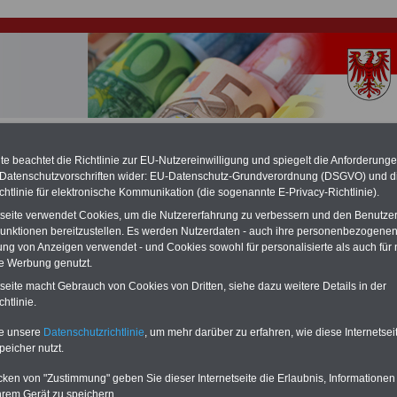
hlung für Beamte & Ruhestandsbeamte (zu geringe Alimentation)
fassungsgericht hat die Berliner Landesbesoldung für verfassungs-widrig
e beachtet die Richtlinie zur EU-Nutzereinwilligung und spiegelt die Anforderung
n muss bis
März 2027 eine Neuregelung der Besoldung beschließen). Auch be
 Datenschutzvorschriften wider: EU-Datenschutz-Grundverordnung (DSGVO) und d
 & Ruhestandsbeamte) gibt es teilweise hohe Nachzahlungen (Medienbericht
chtlinie für elektronische Kommunikation (die sogenannte E-Privacy-Richtlinie).
diese für
alle (!) Beamte
zwischen mind. 3.000 und 13.000 Euro, Der INFO-
hierzu eine Broschüre heraus, die unmittelbar nach dem Beschluss des
tseite verwendet Cookies, um die Nutzererfahrung zu verbessern und den Benutze
s der Bundesregierung vorgelegt wird (wahrscheinlich im Quartal.2026
unktionen bereitzustellen. Es werden Nutzerdaten - auch ihre personenbezogenen
Vor)Bestellung der Broschüre
.
ung von Anzeigen verwendet - und Cookies sowohl für personalisierte als auch für 
te Werbung genutzt.
tseite macht Gebrauch von Cookies von Dritten, siehe dazu weitere Details in der
echt für Beamtinnen und Beamte des Landes Brandenburg
htlinie.
-ABO
mit 3 Ratgebern für nur
PDF-SERVICE: 10 Bücher bzw. eBooks
te unsere
Datenschutzrichtlinie
, um mehr darüber zu erfahren, wie diese Internetse
Wissenswertes für Beamtinnen
wichtigen Themen für Beamte und dem
peicher nutzt.
 Beamten-versorgungsrecht
Dienst
Zum Komplettpreis von 15 Euro i
 sowie Beihilferecht in Bund und
können Sie zehn Bücher als eBook
cken von "Zustimmung" geben Sie dieser Internetseite die Erlaubnis, Informationen
 drei Ratgeber sind übersichtlich
herunterladen, auch für Beschäftigte beim
hrem Gerät zu speichern.