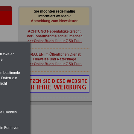
Sie möchten regelmäßig
informiert werden?
Anmeldung zum Newsletter
ACHTUNG
Nebentätigkeitsrecht:
vor Jobaufnahme
schlau machen
>>>
OnlineBuch
für nur 7,50 Euro
en zweier
FRAUEN
im Öffentlichen Dienst:
im
Hinweise und Ratschläge
ie
en
>>>
OnlineBuch
für nur 7,50 Euro
rn bestimmte
 Daten zur
nicht
ACHTUNG
Nebentätigkeitsrecht:
vor Jobaufnahme
schlau machen
 zu
ite Cookies
>>>
OnlineBuch
für nur 7,50 Euro
 Öff.
m Jahr
FRAUEN
im Öffentlichen Dienst:
 in Form von
Hinweise und Ratschläge