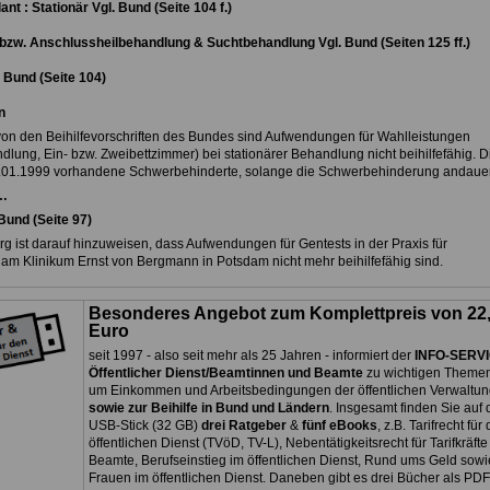
nt : Stationär Vgl. Bund (Seite 104 f.)
 bzw. Anschlussheilbehandlung & Suchtbehandlung Vgl. Bund (Seiten 125 ff.)
. Bund (Seite 104)
n
on den Beihilfevorschriften des Bundes sind Aufwendungen für Wahlleistungen
lung, Ein- bzw. Zweibettzimmer) bei stationärer Behandlung nicht beihilfefähig. Di
1.01.1999 vorhandene Schwerbehinderte, solange die Schwerbehinderung andauer
…
Bund (Seite 97)
g ist darauf hinzuweisen, dass Aufwendungen für Gentests in der Praxis für
m Klinikum Ernst von Bergmann in Potsdam nicht mehr beihilfefähig sind.
Besonderes Angebot zum Komplettpreis von 22
Euro
seit 1997 - also seit mehr als 25 Jahren - informiert der
INFO-SERV
Öffentlicher Dienst/Beamtinnen und Beamte
zu wichtigen Themen
um Einkommen und Arbeitsbedingungen der öffentlichen Verwaltun
sowie zur Beihilfe in Bund und Ländern
. Insgesamt finden Sie auf
USB-Stick (32 GB)
drei Ratgeber
&
fünf eBooks
, z.B. Tarifrecht für
öffentlichen Dienst (TVöD, TV-L), Nebentätigkeitsrecht für Tarifkräft
Beamte, Berufseinstieg im öffentlichen Dienst, Rund ums Geld sowi
Frauen im öffentlichen Dienst. Daneben gibt es drei Bücher als PDF