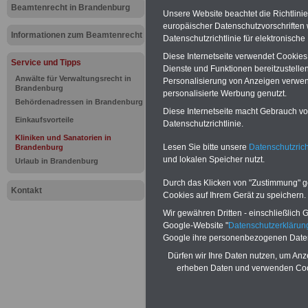
Kliniken un
Beamtenrecht in Brandenburg
Unsere Website beachtet die Richtlini
europäischer Datenschutzvorschrifte
Brandenbu
Informationen zum Beamtenrecht
Datenschutzrichtlinie für elektronisch
Diese Internetseite verwendet Cookie
Service und Tipps
Dienste und Funktionen bereitzustell
BEHÖRDEN-ABO
mit 3 Ratgebern fü
Anwälte für Verwaltungsrecht in
Personalisierung von Anzeigen verwende
25,00 Euro: Wissenswertes für Bea
Brandenburg
personalisierte Werbung genutzt.
und Beamte, Beamten-versorgungsr
Behördenadressen in Brandenburg
(Bund/Länder) sowie Beihilferecht i
Diese Internetseite macht Gebrauch von
Ländern. Alle drei Ratgeber sind über
Einkaufsvorteile
Datenschutzrichtlinie.
gegliedert und erläutern auch kompliz
Kliniken und Sanatorien in
Sachverhalte verständlich (auch für
Lesen Sie bitte unsere
Datenschutzrich
Brandenburg
Mitarbeiterinnen und Mitarbeiter d
und lokalen Speicher nutzt.
Urlaub in Brandenburg
öffentlichen Dienstes im Land
Brandenburg
ge-eignet).
BEHÖRDE
Durch das Klicken von "Zustimmung" geb
ABO
>>> hier bestellen
Kontakt
Cookies auf Ihrem Gerät zu speichern.
ACHTUNG Neue Broschüre zum vorb
Teilweise 5-stellige Nachzahlungen f
Wir gewähren Dritten - einschließlich Go
Beamtinnen & Beamte in Bund und 
Google-Website "
Datenschutzerkläru
durch Neuordnung der amtsangeme
Google ihre personenbezogenen Date
Alimentation
>>>(Vor)Bestellun
Dürfen wir Ihre Daten nutzen, um Anz
erheben Daten und verwenden Cook
Wir informieren