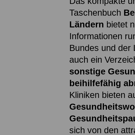
Das kompakte un
Taschenbuch
Be
Ländern
bietet n
Informationen ru
Bundes und der L
auch ein Verzeic
sonstige Gesun
beihilfefähig a
Kliniken bieten 
Gesundheitswo
Gesundheitspa
sich von den att