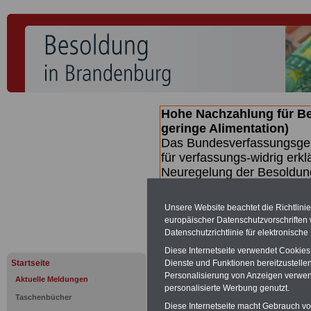
Hohe Nachzahlung für B
geringe Alimentation)
Das Bundesverfassungsgeri
für verfassungs-widrig erkl
Neuregelung der Besoldun
(Beamte & Ruhestandsbeamt
Nachzahlungen (Medienberi
Unsere Website beachtet die Richtlini
Beamte
zwischen mind. 3.
europäischer Datenschutzvorschrifte
SERVICE gibt hierzu eine 
Datenschutzrichtlinie für elektronisch
dem Beschluss des Gesetz
Diese Internetseite verwendet Cookie
wird (wahrscheinlich im Q
Startseite
Dienste und Funktionen bereitzustell
Broschüre
.
Personalisierung von Anzeigen verwende
Aktuelle Meldungen
personalisierte Werbung genutzt.
Taschenbücher
Diese Internetseite macht Gebrauch von