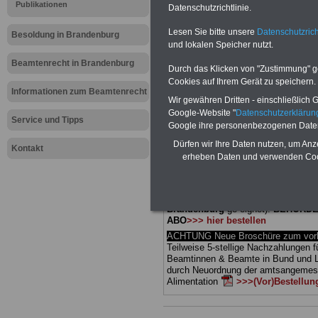
Meldung fü
Publikationen
Datenschutzrichtlinie.
Lesen Sie bitte unsere
Datenschutzrich
öffentliche
Besoldung in Brandenburg
und lokalen Speicher nutzt.
Brandenbur
Beamtenrecht in Brandenburg
Durch das Klicken von "Zustimmung" geb
Cookies auf Ihrem Gerät zu speichern.
Informationen zum Beamtenrecht
Wir gewähren Dritten - einschließlich Go
BEHÖRDEN-ABO
mit 3 Ratgebern fü
Google-Website "
Datenschutzerkläru
25,00 Euro: Wissenswertes für Bea
Service und Tipps
Google ihre personenbezogenen Date
und Beamte, Beamten-versorgungsr
(Bund/Länder) sowie Beihilferecht i
Dürfen wir Ihre Daten nutzen, um Anz
Kontakt
Ländern. Alle drei Ratgeber sind über
erheben Daten und verwenden Cook
gegliedert und erläutern auch kompliz
Sachverhalte verständlich (auch für
Mitarbeiterinnen und Mitarbeiter d
öffentlichen Dienstes im Land
Brandenburg
ge-eignet).
BEHÖRDE
ABO
>>> hier bestellen
ACHTUNG Neue Broschüre zum vorb
Teilweise 5-stellige Nachzahlungen f
Beamtinnen & Beamte in Bund und 
durch Neuordnung der amtsangeme
Alimentation
>>>(Vor)Bestellun